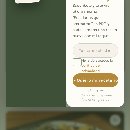
Suscríbete y te envío
ahora mismo
"Ensaladas que
enamoran" en PDF, y
cada semana una receta
nueva con mi toque.
He leído y acepto la
política de
privacidad
.
POSTRES DULCES
Quiero mi recetario
Tarta «lemon pie»
Sin spam
1 h 50 min
10
5,0 (1)
Baja cuando quieras
Ahora no, gracias