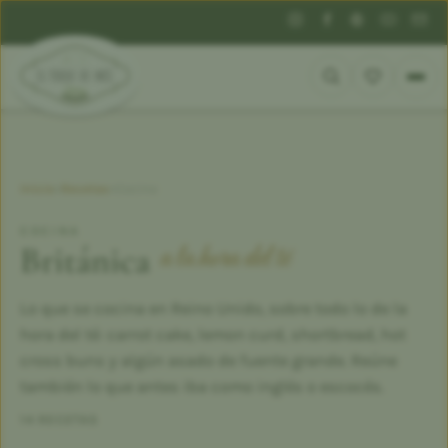
Inicio
»
Recetas
»
Cocina
COCINA
Británica
a la hora del té
Lo que se cocina en Reino Unido, sobre todo lo de la
hora del té: carrot cake, lemon curd, shortbread, hot
cross buns y algún asado de fuente grande. Reúne
también lo que antes iba como inglés o escocés.
14 RECETAS