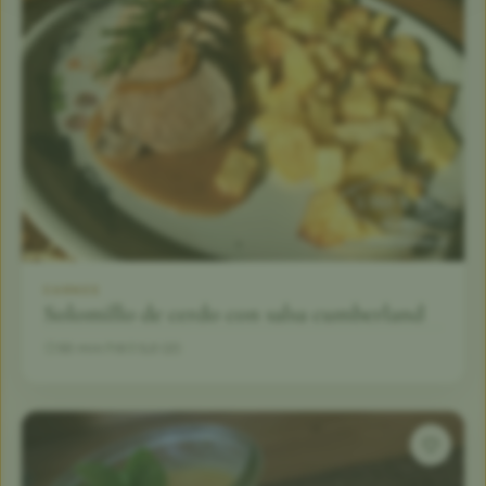
CARNES
Solomillo de cerdo con salsa cumberland
50 min
6
5,0 (2)