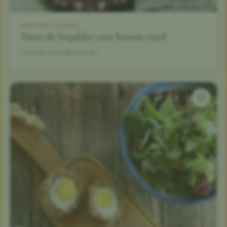
POSTRES DULCES
Tarta de hojaldre con lemon curd
3 h 30 min
8
5,0 (2)