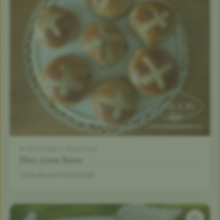
BIZCOCHOS Y GALLETAS
Hot cross buns
2 h 45 min
12
5,0 (5)