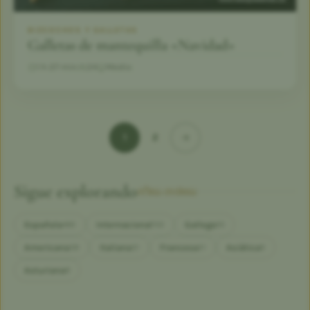
BIZCOCHOS Y GALLETAS
Galletas de mantequilla «Navidad»
1 h 27 min
24
Medio
1
2
Sigue explorando
otras cocinas
Española
Internacional
Gallega
460
153
55
Americana
Italiana
Francesa
Asiática
38
31
21
9
Asturiana
8