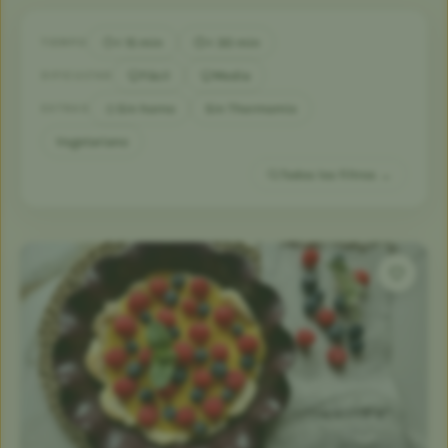
< 15 min
< 30 min
TIEMPO
Fácil
Media
DIFICULTAD
Sin horno
Sin Thermomix
EXTRAS
Vegetariano
Todos los filtros →