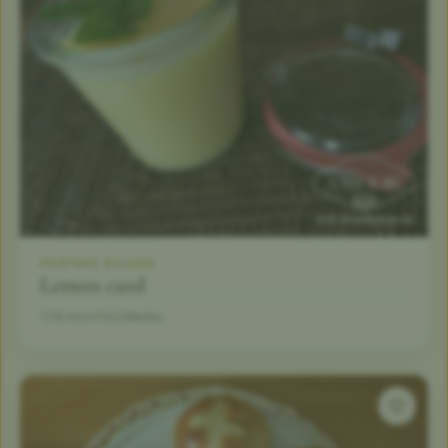
POSTRES DULCES
Lemon curd
15 min
2
Medio