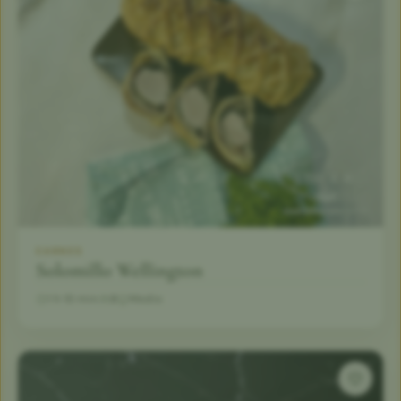
CARNES
Solomillo Wellington
1 h 10 min
8
Medio