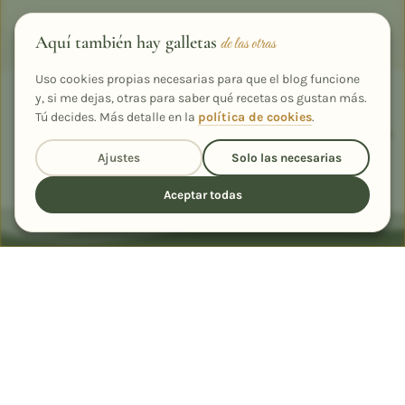
Aquí también hay galletas
de las otras
Uso cookies propias necesarias para que el blog funcione
PREMIADA Y PUBLICADA EN
y, si me dejas, otras para saber qué recetas os gustan más.
Tú decides. Más detalle en la
política de cookies
.
Rodilla
Chocolates Valor
La
querecetas.com
Región
1er premio · 80
Finalista · La Tarta de tu
Recetas
Ajustes
Solo las necesarias
Colaboradora
Aniversario
Vida
destacadas
Aceptar todas
Cada nueva receta, en tu correo
Únete a más de 2.600 suscriptores y llévate de regalo mi
recetario "Ensaladas que enamoran".