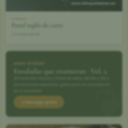
CARNES
Pastel inglés de carne
1 h
6
5,0 (4)
nuevo recetario
Ensaladas que enamoran · Vol. 2
35 ensaladas frescas y llenas de sabor, del día a día a
las ocasiones especiales., gratis para los suscriptores
de la newsletter.
Descargar gratis