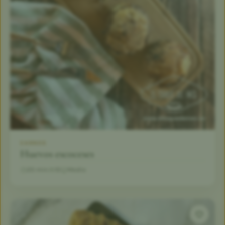
CARNES
Huevos escoceses
20 min
10
Medio