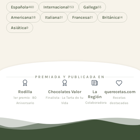
Española
Internacional
Gallega
460
153
55
Americana
Italiana
Francesa
Británica
38
31
21
14
Asiática
9
PREMIADA Y PUBLICADA EN
Rodilla
Chocolates Valor
La
querecetas.com
Región
1er premio · 80
Finalista · La Tarta de tu
Recetas
Colaboradora
Aniversario
Vida
destacadas