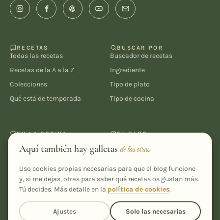
RECETAS
BUSCAR POR
Todas las recetas
Buscador de recetas
Recetas de la A a la Z
Ingrediente
Colecciones
Tipo de plato
Qué está de temporada
Tipo de cocina
EN LA COCINA
EL BLOG
Recetarios PDF
El Rincón de Inés
Aquí también hay galletas
de las otras
Sustituciones
Trucos & Sorteos
Uso cookies propias necesarias para que el blog funcione
Equivalencias y medidas
Sobre mí
y, si me dejas, otras para saber qué recetas os gustan más.
Mi recetario
Contacto
Tú decides. Más detalle en la
política de cookies
.
Ajustes
Solo las necesarias