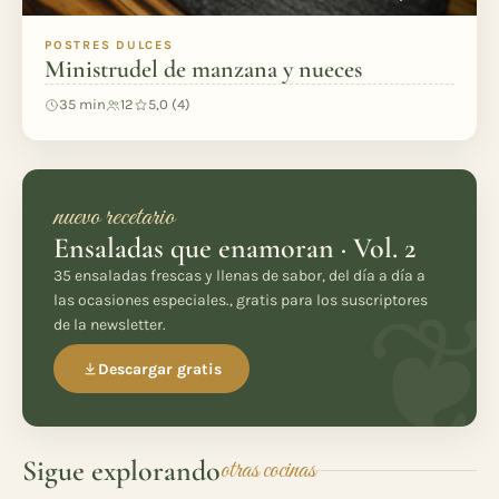
POSTRES DULCES
Ministrudel de manzana y nueces
35 min
12
5,0 (4)
nuevo recetario
Ensaladas que enamoran · Vol. 2
35 ensaladas frescas y llenas de sabor, del día a día a
las ocasiones especiales., gratis para los suscriptores
de la newsletter.
Descargar gratis
Sigue explorando
otras cocinas