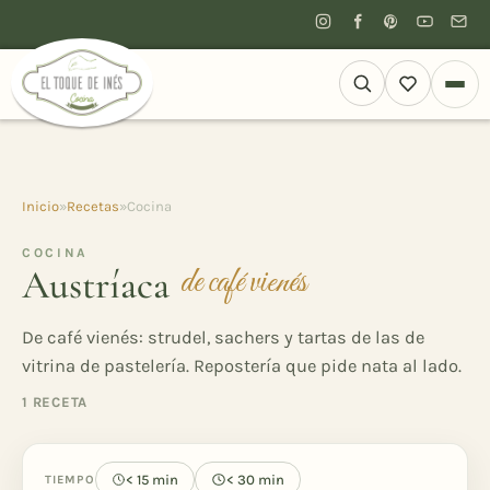
Inicio
»
Recetas
»
Cocina
COCINA
Austríaca
de café vienés
De café vienés: strudel, sachers y tartas de las de
vitrina de pastelería. Repostería que pide nata al lado.
1 RECETA
< 15 min
< 30 min
TIEMPO