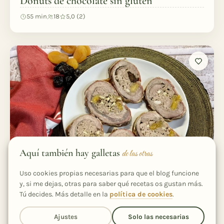
Donuts de chocolate sin gluten
55 min
18
5,0 (2)
Aquí también hay galletas
de las otras
Uso cookies propias necesarias para que el blog funcione
y, si me dejas, otras para saber qué recetas os gustan más.
Tú decides. Más detalle en la
política de cookies
.
CARNES
Ajustes
Solo las necesarias
Rollo de ternera relleno de carne y frutos