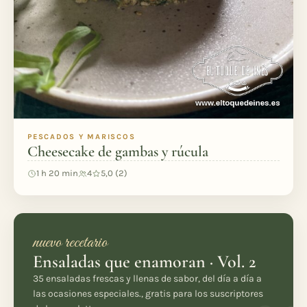
PESCADOS Y MARISCOS
Cheesecake de gambas y rúcula
1 h 20 min
4
5,0 (2)
nuevo recetario
Ensaladas que enamoran · Vol. 2
35 ensaladas frescas y llenas de sabor, del día a día a
las ocasiones especiales., gratis para los suscriptores