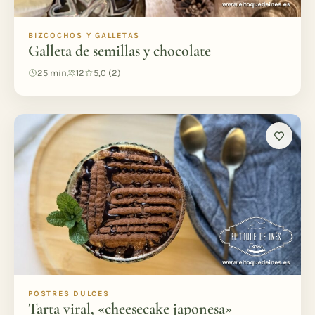
BIZCOCHOS Y GALLETAS
Galleta de semillas y chocolate
25 min
12
5,0 (2)
POSTRES DULCES
Tarta viral, «cheesecake japonesa»