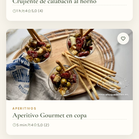
Crujiente de calabacín al horno
1 h
4
5,0 (4)
APERITIVOS
Aperitivo Gourmet en copa
5 min
4
5,0 (2)