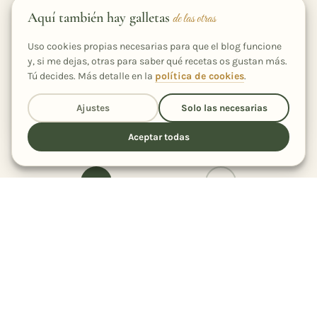
Aquí también hay galletas
de las otras
Uso cookies propias necesarias para que el blog funcione
y, si me dejas, otras para saber qué recetas os gustan más.
APERITIVOS
Tú decides. Más detalle en la
política de cookies
.
Rulo de queso con frutos secos
Ajustes
Solo las necesarias
1 h 10 min
4
5,0 (2)
Aceptar todas
1
2
…
13
Sigue explorando
otros ingredientes
Sal
Huevo
Azúcar
Aceite de oliva
390
312
298
267
Harina
Leche
Ajo
Mantequilla
233
197
181
179