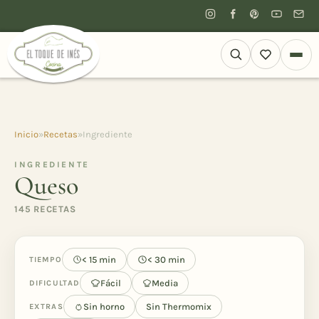
Inicio
»
Recetas
»
Ingrediente
INGREDIENTE
Queso
145 RECETAS
< 15 min
< 30 min
TIEMPO
Fácil
Media
DIFICULTAD
Sin horno
Sin Thermomix
EXTRAS