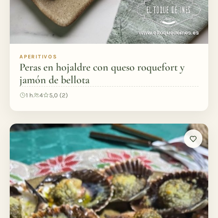
APERITIVOS
Peras en hojaldre con queso roquefort y
jamón de bellota
1 h
4
5,0 (2)