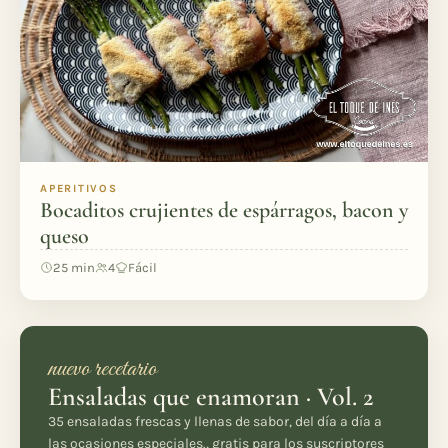
APERITIVOS
Bocaditos crujientes de espárragos, bacon y
queso
25 min
4
Fácil
nuevo recetario
Ensaladas que enamoran · Vol. 2
35 ensaladas frescas y llenas de sabor, del día a día a
las ocasiones especiales., gratis para los suscriptores