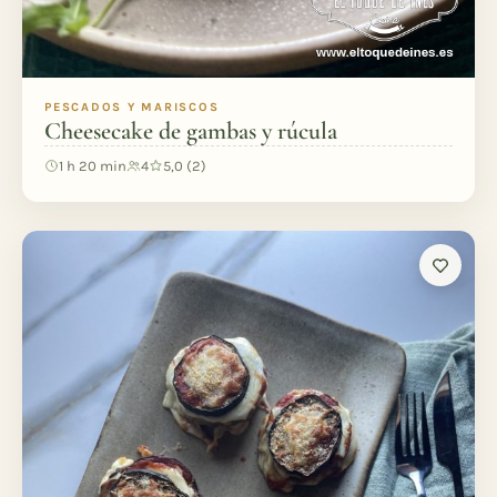
PESCADOS Y MARISCOS
Cheesecake de gambas y rúcula
1 h 20 min
4
5,0 (2)