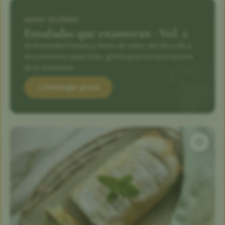
nuevo recetario
Ensaladas que enamoran · Vol. 2
35 ensaladas frescas y llenas de sabor, del día a día a
las ocasiones especiales., gratis para los suscriptores
de la newsletter.
Descargar gratis