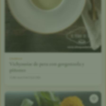
CREMAS
Vichyssoise de pera con gorgonzola y
piñones
40 min
4
5,0 (10)