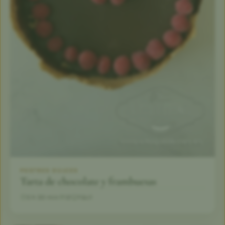
POSTRES DULCES
Tarta de chocolate y frambuesas
5 h 30 min
12
Fácil