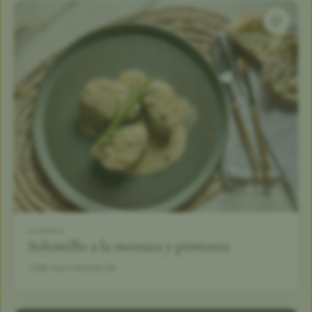
CARNES
Solomillo a la mostaza y pimienta
50 min
4
5,0 (5)