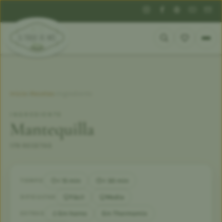
Inicio
»
Recetas
»
Ingrediente
INGREDIENTE
Mantequilla
179 RECETAS
< 15 min
< 30 min
TIEMPO
Fácil
Media
DIFICULTAD
Sin horno
Sin Thermomix
EXTRAS