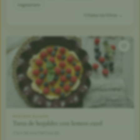
Vegetariano
Todos los filtros →
POSTRES DULCES
Tarta de hojaldre con lemon curd
3 h 30 min
8
5,0 (2)