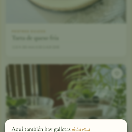
POSTRES DULCES
Tarta de queso fría
3 h 30 min
12
4,9 (24)
Aquí también hay galletas
de las otras