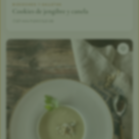
BIZCOCHOS Y GALLETAS
Cookies de jengibre y canela
27 min
24
5,0 (4)