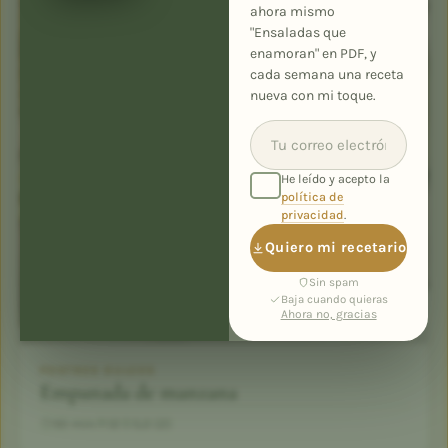
ahora mismo
"Ensaladas que
enamoran" en PDF, y
cada semana una receta
nueva con mi toque.
He leído y acepto la
política de
privacidad
.
Quiero mi recetario
Sin spam
Baja cuando quieras
Ahora no, gracias
POSTRES DULCES
Empanada de manzana
50 min
12
5,0 (2)