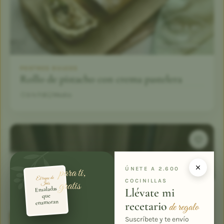
POSTRES DULCES
Rollo de pistacho con crema pastelera
3 h
8
Medio
para ti,
ÚNETE A 2.600
El toque de
COCINILLAS
gratis
Inés
Ensaladas
Llévate mi
que
enamoran
recetario
de regalo
Suscríbete y te envío