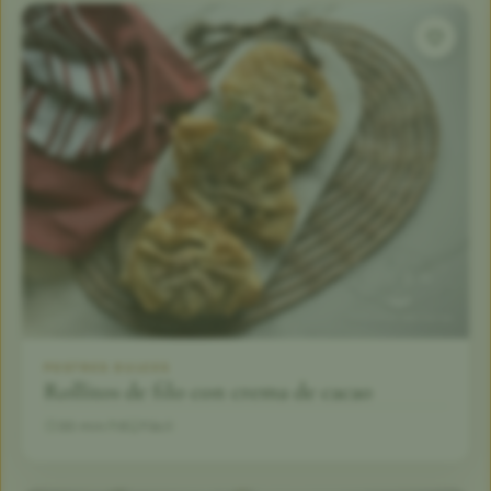
POSTRES DULCES
Rollitos de filo con crema de cacao
30 min
6
Fácil