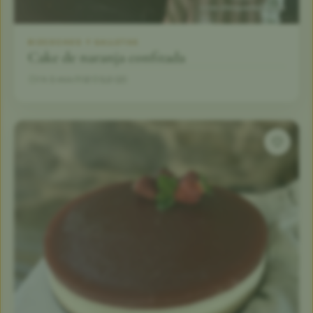
BIZCOCHOS Y GALLETAS
Cake de naranja confitada
1 h 5 min
12
5,0 (2)