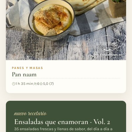
PANES Y MASAS
Pan naam
1 h 35 min
6
5,0 (7)
nuevo recetario
Ensaladas que enamoran · Vol. 2
35 ensaladas frescas y llenas de sabor, del día a día a