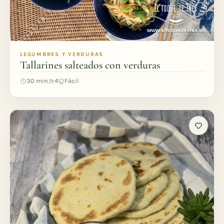
LEGUMBRES Y VERDURAS
Tallarines salteados con verduras
30 min
4
Fácil