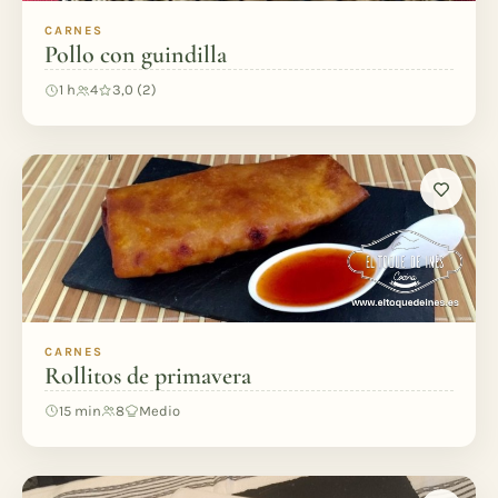
CARNES
Pollo con guindilla
1 h
4
3,0 (2)
CARNES
Rollitos de primavera
15 min
8
Medio