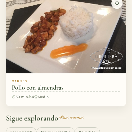
CARNES
Pollo con almendras
50 min
4
Medio
Sigue explorando
otras cocinas
460
153
55