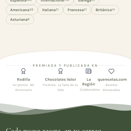
Española
Internacional
Gallega
Americana
Italiana
Francesa
Británica
38
31
21
14
Asturiana
8
PREMIADA Y PUBLICADA EN
Rodilla
Chocolates Valor
La
querecetas.com
Región
1er premio · 80
Finalista · La Tarta de tu
Recetas
Colaboradora
Aniversario
Vida
destacadas
Cada nueva receta, en tu correo