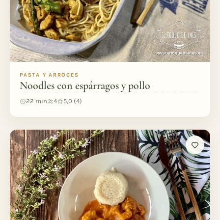
PASTA Y ARROCES
Noodles con espárragos y pollo
22 min
4
5,0 (4)