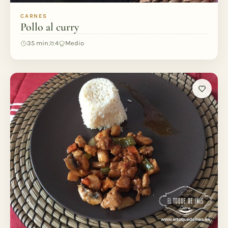
CARNES
Pollo al curry
35 min
4
Medio