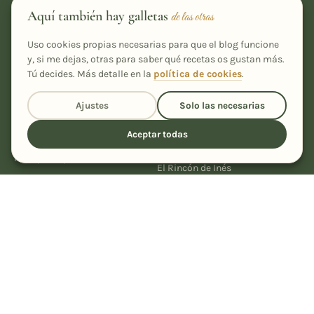
Recetas caseras, fáciles y con un toque especial, desde Ourense
Aquí también hay galletas
de las otras
para tu cocina.
Uso cookies propias necesarias para que el blog funcione
y, si me dejas, otras para saber qué recetas os gustan más.
Tú decides. Más detalle en la
política de cookies
.
Ajustes
Solo las necesarias
RECETAS
Todas las recetas
Aceptar todas
Por ingrediente
Por tipo de plato
EL BLOG
El Rincón de Inés
Por tipo de cocina
Sobre mí
Colecciones
Mi recetario
Recetarios PDF
Trucos & Sorteos
Recetas de la A a la Z
Contacto
Qué está de temporada
Sustituciones
Equivalencias y medidas
LEGAL