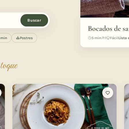
Buscar
Bocados de sa
5 min
1
Fácil
Lista 
 min
Postres
 toque