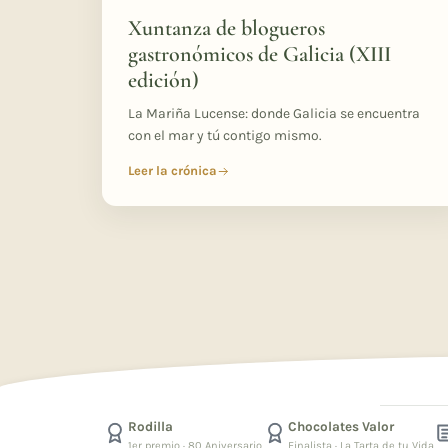
Xuntanza de blogueros
gastronómicos de Galicia (XIII
edición)
La Mariña Lucense: donde Galicia se encuentra
con el mar y tú contigo mismo.
Leer la crónica
Rodilla
Chocolates Valor
1er premio · 80 Aniversario
Finalista · La Tarta de tu Vida