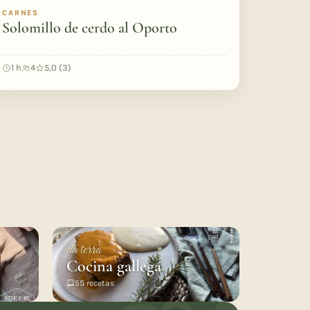
CARNES
Solomillo de cerdo al Oporto
1 h
4
5,0 (3)
da terra
Cocina gallega
55 recetas