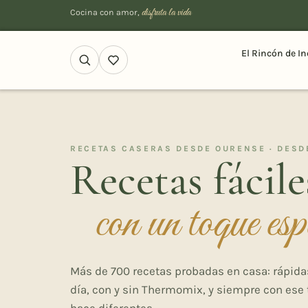
disfruta la vida
Cocina con amor,
El Rincón de In
RECETAS CASERAS DESDE OURENSE · DESD
Recetas fácile
con un toque esp
Más de 700 recetas probadas en casa: rápidas
día, con y sin Thermomix, y siempre con ese 
hace diferentes.