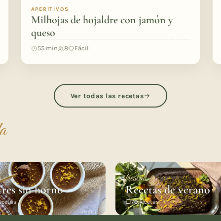
APERITIVOS
Milhojas de hojaldre con jamón y
queso
55 min
8
Fácil
Ver todas las recetas
da
s
frescas
tres sin horno
Recetas de verano
ecetas
76 recetas