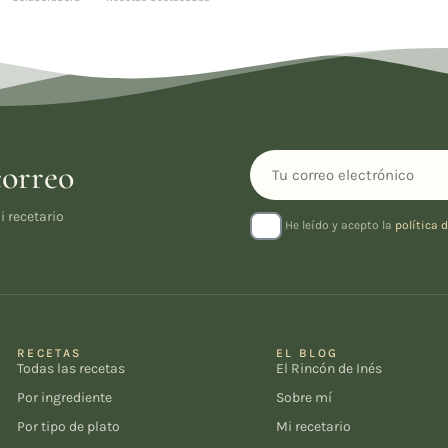
correo
i recetario
He leído y acepto la
política 
RECETAS
EL BLOG
Todas las recetas
El Rincón de Inés
Por ingrediente
Sobre mí
Por tipo de plato
Mi recetario