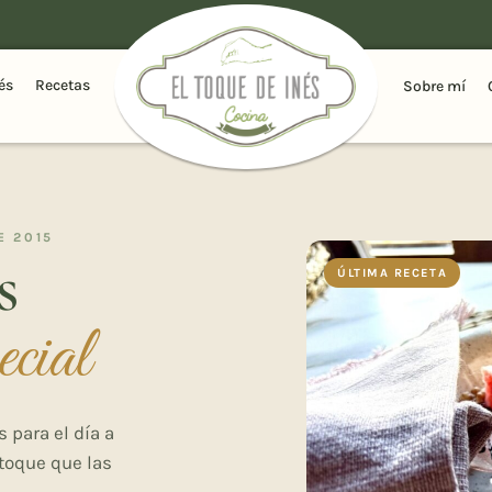
és
Recetas
Sobre mí
E 2015
s
ÚLTIMA RECETA
ecial
 para el día a
toque que las