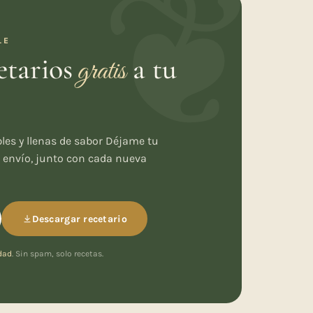
LE
etarios
a tu
gratis
bles y llenas de sabor Déjame tu
lo envío, junto con cada nueva
Descargar recetario
idad
. Sin spam, solo recetas.