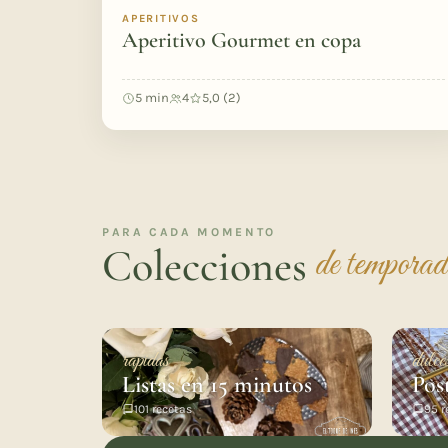
APERITIVOS
Aperitivo Gourmet en copa
5 min
4
5,0 (2)
PARA CADA MOMENTO
Colecciones
de tempora
rápidas
dulce
Listas en 15 minutos
Pos
101 recetas
95 r