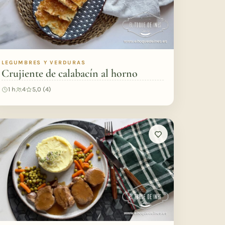
LEGUMBRES Y VERDURAS
Crujiente de calabacín al horno
1 h
4
5,0 (4)