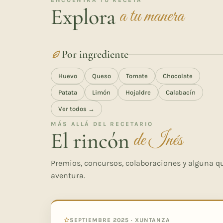
ENCUENTRA TU RECETA
Explora
a tu manera
Por ingrediente
Huevo
Queso
Tomate
Chocolate
Patata
Limón
Hojaldre
Calabacín
Ver todos →
MÁS ALLÁ DEL RECETARIO
El rincón
de Inés
Premios, concursos, colaboraciones y alguna qu
aventura.
SEPTIEMBRE 2025 · XUNTANZA