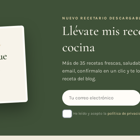
NUEVO RECETARIO DESCARGAB
Llévate mis rec
s
cocina
ue
Más de 35 recetas frescas, saluda
n
email, confírmalo en un clic y te 
S
receta del blog.
He leído y acepto la
política de privac