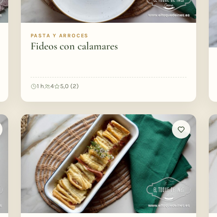
PASTA Y ARROCES
Fideos con calamares
1 h
4
5,0 (2)