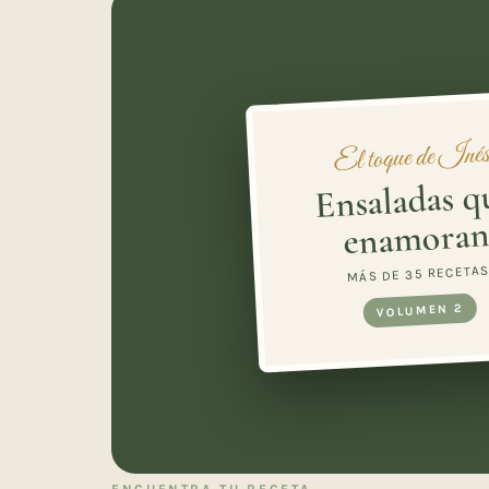
El toque de Iné
Ensaladas q
enamora
MÁS DE 35 RECETA
VOLUMEN 2