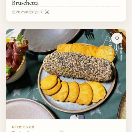
Bruschetta
20 min
2
5,0 (4)
APERITIVOS