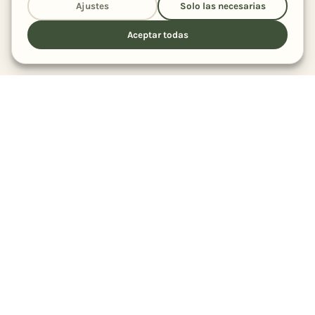
Ajustes
Solo las necesarias
1
2
…
8
Aceptar todas
Sigue explorando
otros platos
Postre
Merienda
Primer plato
257
233
185
Desayuno
Plato único
Acompañamiento
174
159
80
Segundo plato
Almuerzo
28
19
PREMIADA Y PUBLICADA EN
Rodilla
Chocolates Valor
La
querecetas.com