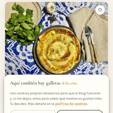
Aquí también hay galletas
de las otras
LEGUMBRES Y VERDURAS
Spanakopita o pastel griego de espinacas
Uso cookies propias necesarias para que el blog funcione
y, si me dejas, otras para saber qué recetas os gustan más.
1 h
6
Medio
Tú decides. Más detalle en la
política de cookies
.