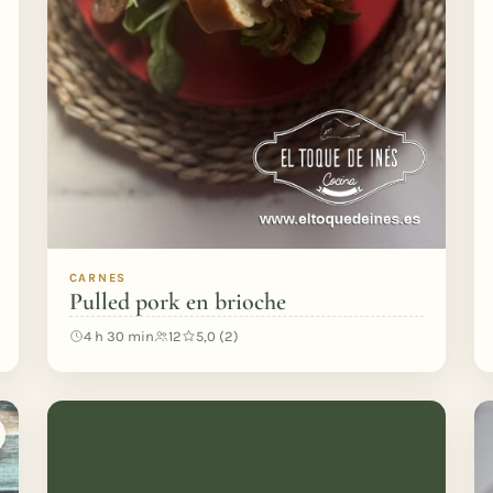
CARNES
Pulled pork en brioche
4 h 30 min
12
5,0 (2)