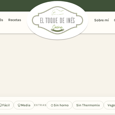
és
Recetas
Sobre mí
Fácil
Media
Sin horno
Sin Thermomix
Vege
EXTRAS