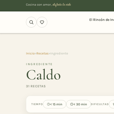
disfruta la vida
Cocina con amor,
El Rincón de In
Inicio
»
Recetas
»
Ingrediente
INGREDIENTE
Caldo
31 RECETAS
< 15 min
< 30 min
TIEMPO
DIFICULTAD