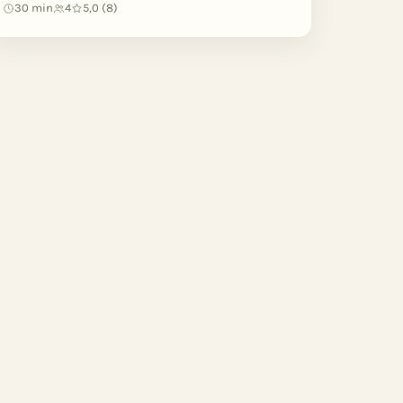
30 min
4
5,0 (8)