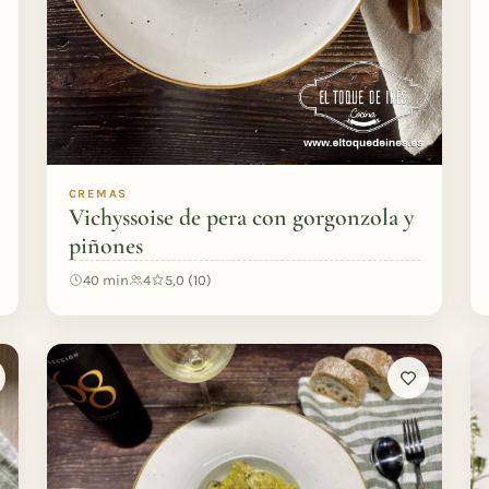
CREMAS
Vichyssoise de pera con gorgonzola y
piñones
40 min
4
5,0 (10)