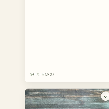
1 h
4
5,0 (2)