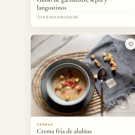
langostinos
1 h 5 min
4
5,0 (4)
CREMAS
Crema fría de alubias