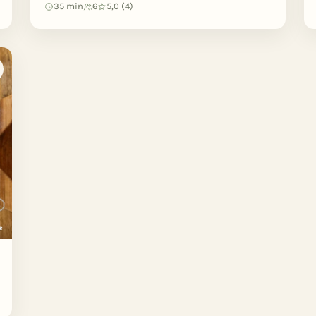
35 min
6
5,0 (4)