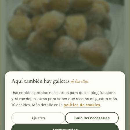
Aquí también hay galletas
de las otras
Uso cookies propias necesarias para que el blog funcione
y, si me dejas, otras para saber qué recetas os gustan más.
POSTRES DULCES
Tú decides. Más detalle en la
política de cookies
.
Buñuelos y chulas de calabaza
20 min
10
5,0 (6)
Ajustes
Solo las necesarias
Aceptar todas