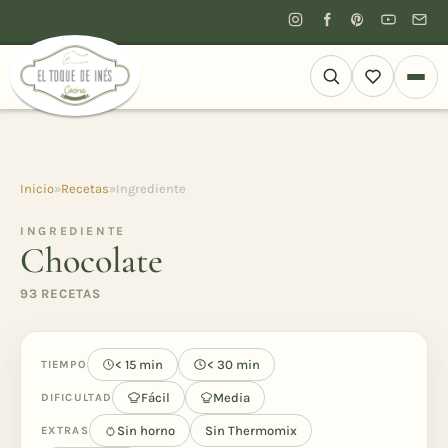
Inicio
»
Recetas
»
Ingrediente
INGREDIENTE
Chocolate
93 RECETAS
< 15 min
< 30 min
TIEMPO
Fácil
Media
DIFICULTAD
Sin horno
Sin Thermomix
EXTRAS