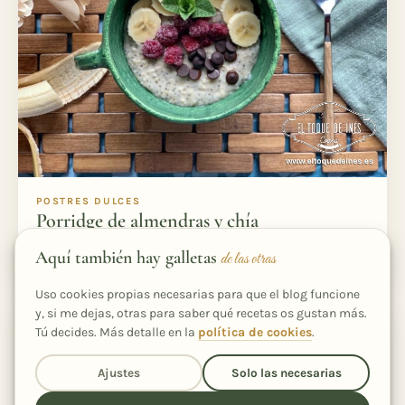
POSTRES DULCES
Porridge de almendras y chía
19 min
3
Fácil
Aquí también hay galletas
de las otras
Uso cookies propias necesarias para que el blog funcione
y, si me dejas, otras para saber qué recetas os gustan más.
Tú decides. Más detalle en la
política de cookies
.
Ajustes
Solo las necesarias