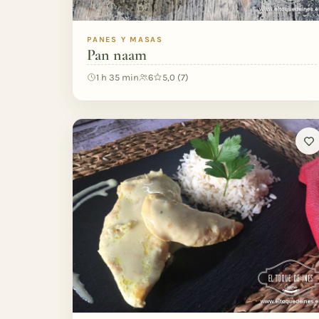
PANES Y MASAS
Pan naam
1 h 35 min
6
5,0 (7)