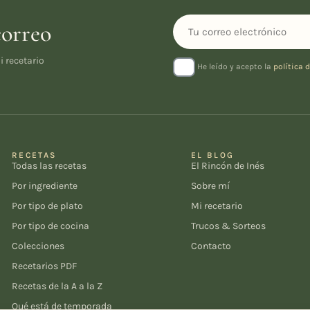
correo
i recetario
He leído y acepto la
política 
RECETAS
EL BLOG
Todas las recetas
El Rincón de Inés
Por ingrediente
Sobre mí
Por tipo de plato
Mi recetario
Por tipo de cocina
Trucos & Sorteos
Colecciones
Contacto
Recetarios PDF
Recetas de la A a la Z
Qué está de temporada