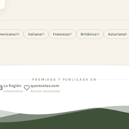
mericana
Italiana
Francesa
Británica
Asturiana
38
31
21
14
8
PREMIADA Y PUBLICADA EN
La Región
querecetas.com
Colaboradora
Recetas destacadas