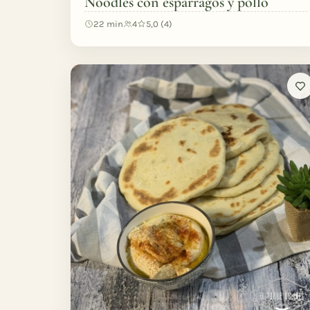
Noodles con espárragos y pollo
22 min
4
5,0 (4)