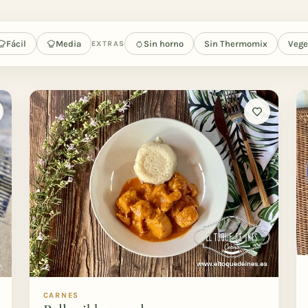
Fácil
Media
Sin horno
Sin Thermomix
Vege
EXTRAS
CARNES