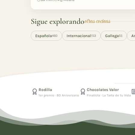
Sigue explorando
otras cocinas
Española
Internacional
Gallega
A
460
153
55
Rodilla
Chocolates Valor
1er premio · 80 Aniversario
Finalista · La Tarta de tu Vida