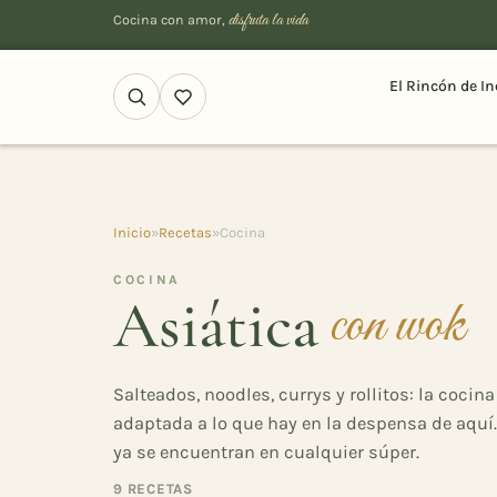
disfruta la vida
Cocina con amor,
El Rincón de In
Inicio
»
Recetas
»
Cocina
COCINA
Asiática
con wok
Salteados, noodles, currys y rollitos: la cocina
adaptada a lo que hay en la despensa de aquí.
ya se encuentran en cualquier súper.
9 RECETAS