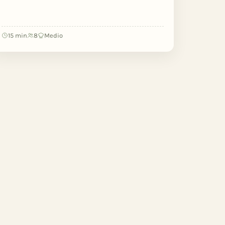
15 min
8
Medio