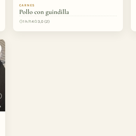
CARNES
Pollo con guindilla
1 h
4
3,0 (2)