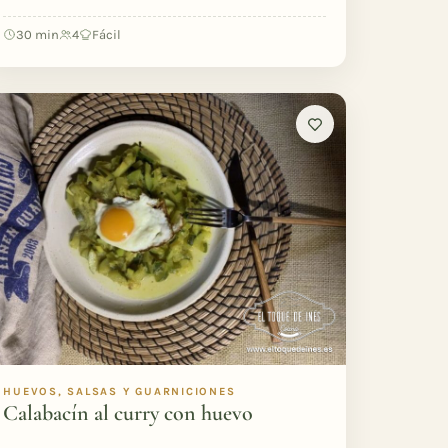
30 min
4
Fácil
HUEVOS, SALSAS Y GUARNICIONES
Calabacín al curry con huevo