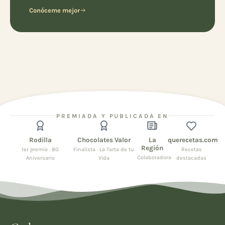
Conóceme mejor
PREMIADA Y PUBLICADA EN
Rodilla
Chocolates Valor
La
querecetas.com
Región
1er premio · 80
Finalista · La Tarta de tu
Recetas
Colaboradora
Aniversario
Vida
destacadas