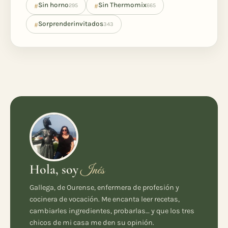
#
#
Sin horno
Sin Thermomix
295
665
#
Sorprenderinvitados
343
Hola, soy
Inés
Gallega, de Ourense, enfermera de profesión y
cocinera de vocación. Me encanta leer recetas,
cambiarles ingredientes, probarlas… y que los tres
chicos de mi casa me den su opinión.