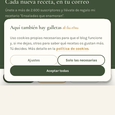
Cada nueva receta, en tu correo
Únete a más de 2.600 suscriptores y llévate de regalo mi
recetario "Ensaladas que enamoran".
Aquí también hay galletas
de las otras
Suscribirme
Uso cookies propias necesarias para que el blog funcione
y, si me dejas, otras para saber qué recetas os gustan más.
Tú decides. Más detalle en la
política de cookies
.
He leído y acepto la
política de privacidad
Ajustes
Solo las necesarias
Aceptar todas
Receta
Cocinar
Compartir
Comparte la receta
con quien quieras
Recetas caseras, fáciles y con un toque especial, desde Ourense
26
Compartida
veces
para tu cocina.