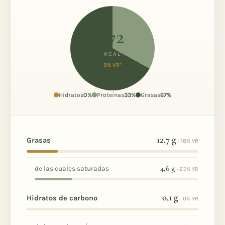
172
KCAL
9% VR*
Hidratos
0%
Proteínas
33%
Grasas
67%
12,7
g
Grasas
· 18% VR
4,6
g
de las cuales saturadas
· 23% VR
0,1
g
Hidratos de carbono
· 0% VR