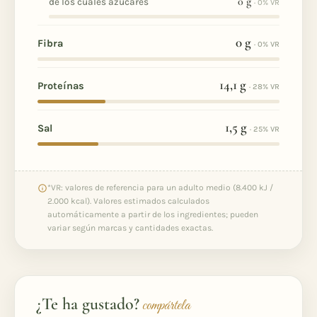
0
g
de los cuales azúcares
· 0% VR
0
g
Fibra
· 0% VR
14,1
g
Proteínas
· 28% VR
1,5
g
Sal
· 25% VR
*VR: valores de referencia para un adulto medio (8.400 kJ /
2.000 kcal). Valores estimados calculados
automáticamente a partir de los ingredientes; pueden
variar según marcas y cantidades exactas.
¿Te ha gustado?
compártela