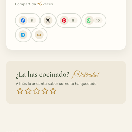
26
Compartida
veces
8
8
10
¿La has cocinado?
¡Valórala!
A Inés le encanta saber cómo te ha quedado.