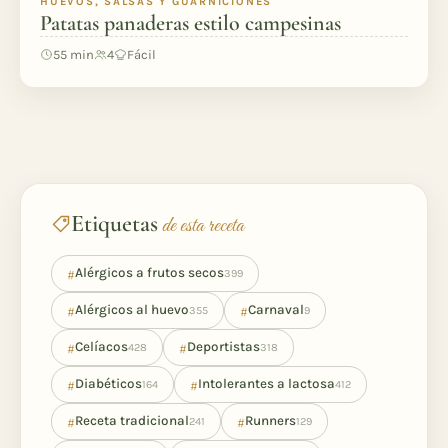
HUEVOS, SALSAS Y GUARNICIONES
Patatas panaderas estilo campesinas
55 min
4
Fácil
Etiquetas
de esta receta
#
Alérgicos a frutos secos
399
#
#
Alérgicos al huevo
Carnaval
355
9
#
#
Celíacos
Deportistas
428
318
#
#
Diabéticos
Intolerantes a lactosa
164
412
#
#
Receta tradicional
Runners
241
129