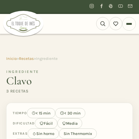
Inicio
»
Recetas
»
Ingrediente
INGREDIENTE
Clavo
3 RECETAS
< 15 min
< 30 min
TIEMPO
Fácil
Media
DIFICULTAD
Sin horno
Sin Thermomix
EXTRAS