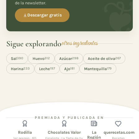
de la newsletter.
Descargar gratis
Sigue explorando
otros ingredientes
Sal
Huevo
Azúcar
Aceite de oliva
390
312
298
267
Harina
Leche
Ajo
Mantequilla
233
197
181
179
PREMIADA Y PUBLICADA EN
Rodilla
Chocolates Valor
La
querecetas.com
Región
1er premio · 80
Finalista · La Tarta de tu
Recetas