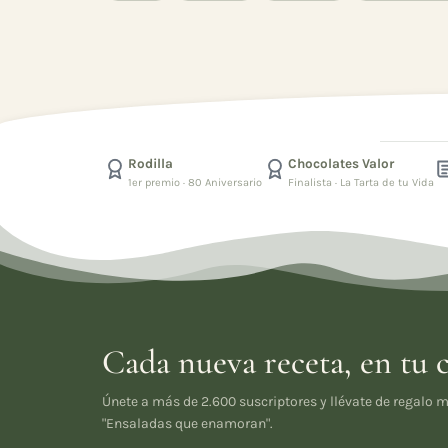
Rodilla
Chocolates Valor
1er premio · 80 Aniversario
Finalista · La Tarta de tu Vida
Cada nueva receta, en tu 
Únete a más de 2.600 suscriptores y llévate de regalo m
"Ensaladas que enamoran".