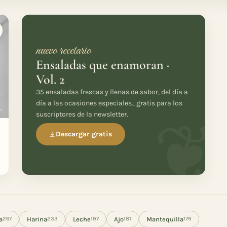
nuevo recetario
Ensaladas que enamoran ·
Vol. 2
35 ensaladas frescas y llenas de sabor, del día a
día a las ocasiones especiales., gratis para los
suscriptores de la newsletter.
Descargar gratis
a
Harina
Leche
Ajo
Mantequilla
267
233
197
181
179