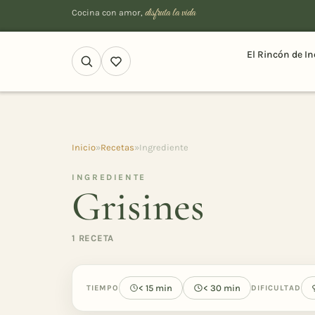
disfruta la vida
Cocina con amor,
El Rincón de In
Inicio
»
Recetas
»
Ingrediente
INGREDIENTE
Grisines
1 RECETA
< 15 min
< 30 min
TIEMPO
DIFICULTAD