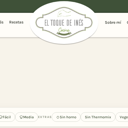
és
Recetas
Sobre mí
Fácil
Media
Sin horno
Sin Thermomix
Vege
EXTRAS