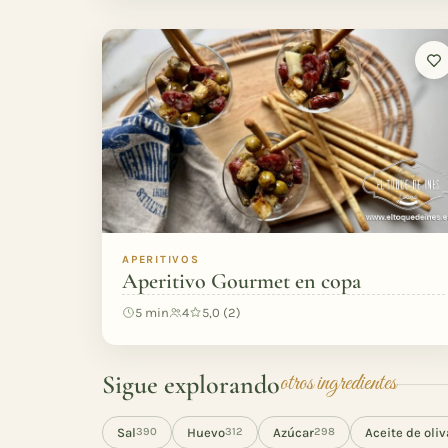
APERITIVOS
Aperitivo Gourmet en copa
5 min
4
5,0 (2)
Sigue explorando
otros ingredientes
Sal
Huevo
Azúcar
Aceite de oliv
390
312
298