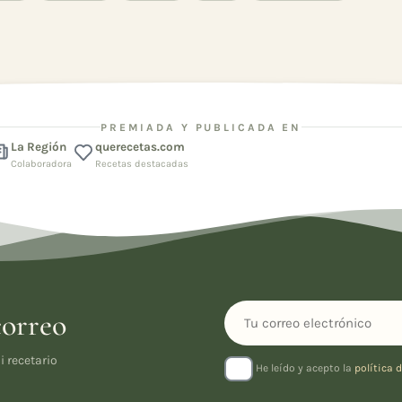
PREMIADA Y PUBLICADA EN
La Región
querecetas.com
Colaboradora
Recetas destacadas
correo
i recetario
He leído y acepto la
política 