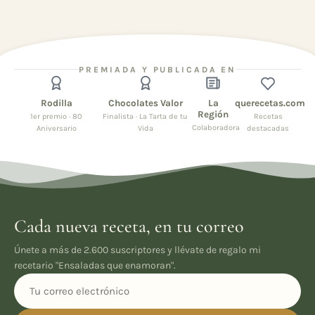
PREMIADA Y PUBLICADA EN
Rodilla
Chocolates Valor
La
querecetas.com
Región
1er premio · 80
Finalista · La Tarta de tu
Recetas
Colaboradora
Aniversario
Vida
destacadas
Cada nueva receta, en tu correo
Únete a más de 2.600 suscriptores y llévate de regalo mi
recetario "Ensaladas que enamoran".