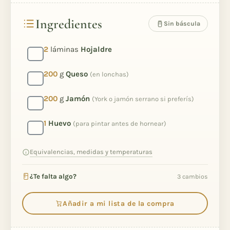
Ingredientes
Sin báscula
2
láminas
Hojaldre
200
g
Queso
(en lonchas)
200
g
Jamón
(York o jamón serrano si preferís)
1
Huevo
(para pintar antes de hornear)
Equivalencias, medidas y temperaturas
¿Te falta algo?
3 cambios
Añadir a mi lista de la compra