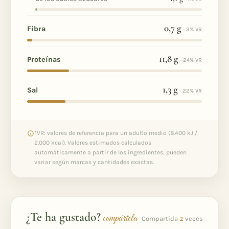
0,7
g
Fibra
· 3% VR
11,8
g
Proteínas
· 24% VR
1,3
g
Sal
· 22% VR
*VR: valores de referencia para un adulto medio (8.400 kJ /
2.000 kcal). Valores estimados calculados
automáticamente a partir de los ingredientes; pueden
variar según marcas y cantidades exactas.
¿Te ha gustado?
compártela
2
Compartida
veces