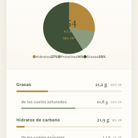
354
KCAL
18% VR*
Hidratos
27%
Proteínas
14%
Grasas
59%
21,2
g
Grasas
· 30% VR
10,8
g
de las cuales saturadas
· 54% VR
21,9
g
Hidratos de carbono
· 8% VR
1,1
g
de los cuales azúcares
· 1% VR