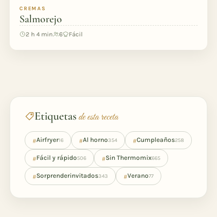
CREMAS
Salmorejo
2 h 4 min
6
Fácil
Etiquetas
de esta receta
#
#
#
Airfryer
Al horno
Cumpleaños
16
354
258
#
#
Fácil y rápido
Sin Thermomix
506
665
#
#
Sorprenderinvitados
Verano
343
77