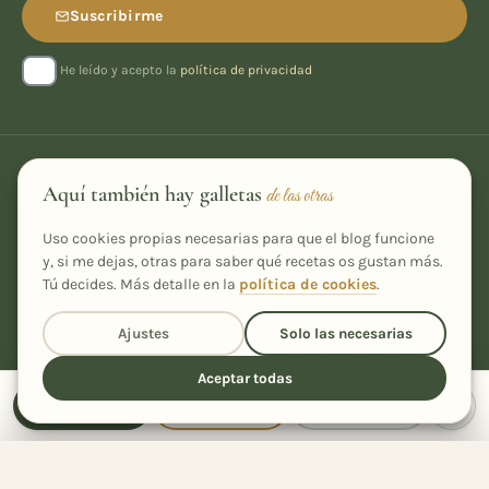
Suscribirme
He leído y acepto la
política de privacidad
Aquí también hay galletas
de las otras
Uso cookies propias necesarias para que el blog funcione
y, si me dejas, otras para saber qué recetas os gustan más.
Tú decides. Más detalle en la
política de cookies
.
Recetas caseras, fáciles y con un toque especial, desde Ourense
para tu cocina.
Ajustes
Solo las necesarias
Aceptar todas
Receta
Cocinar
Compartir
RECETAS
BUSCAR POR
Todas las recetas
Buscador de recetas
Comparte la receta
con quien quieras
Recetas de la A a la Z
Ingrediente