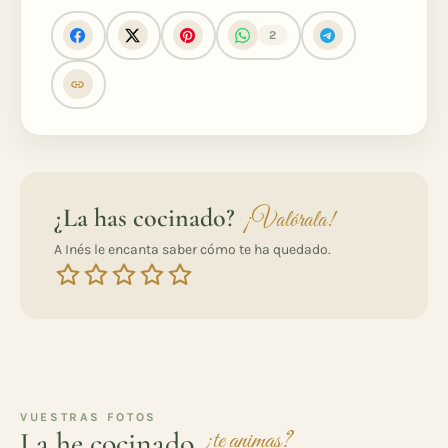
2
¿La has cocinado?
¡Valórala!
A Inés le encanta saber cómo te ha quedado.
VUESTRAS FOTOS
La he cocinado
¿te animas?