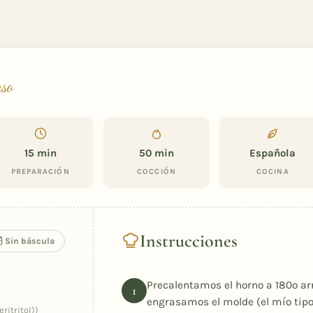
aso
15 min
50 min
Española
PREPARACIÓN
COCCIÓN
COCINA
Instrucciones
Sin báscula
Precalentamos el horno a 180º arr
engrasamos el molde (el mío tipo
eritritol))