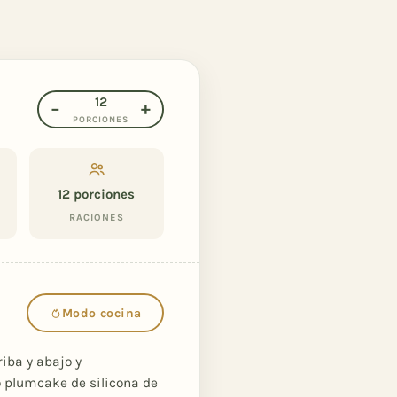
12
−
+
PORCIONES
12
porciones
RACIONES
Modo cocina
iba y abajo y
 plumcake de silicona de