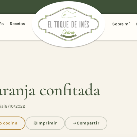
és
Recetas
Sobre mí
ranja confitada
ía
|
8/10/2022
 cocina
Imprimir
Compartir