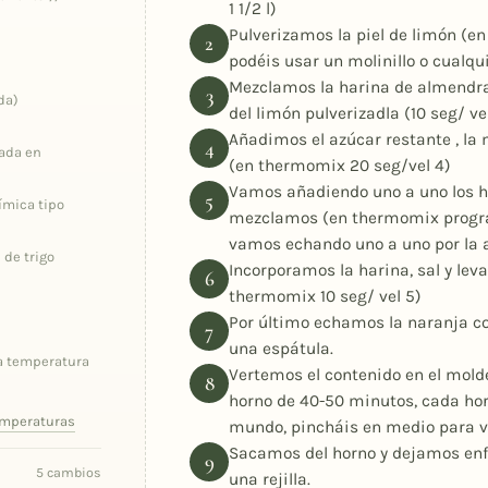
1 1/2 l)
Pulverizamos la piel de limón (en
podéis usar un molinillo o cualqu
Mezclamos la harina de almendra 
da)
del limón pulverizadla (10 seg/ ve
Añadimos el azúcar restante , la
tada en
(en thermomix 20 seg/vel 4)
Vamos añadiendo uno a uno los 
ímica tipo
mezclamos (en thermomix progr
vamos echando uno a uno por la a
 de trigo
Incorporamos la harina, sal y le
thermomix 10 seg/ vel 5)
Por último echamos la naranja c
una espátula.
a temperatura
Vertemos el contenido en el mold
horno de 40-50 minutos, cada hor
emperaturas
mundo, pincháis en medio para ver
Sacamos del horno y dejamos enfr
5 cambios
una rejilla.