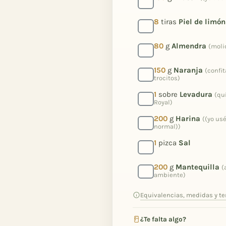
8
tiras
Piel de limón
80
g
Almendra
(moli
150
g
Naranja
(confi
trocitos)
1
sobre
Levadura
(qu
Royal)
200
g
Harina
((yo usé
normal))
1
pizca
Sal
200
g
Mantequilla
(
ambiente)
Equivalencias, medidas y t
¿Te falta algo?