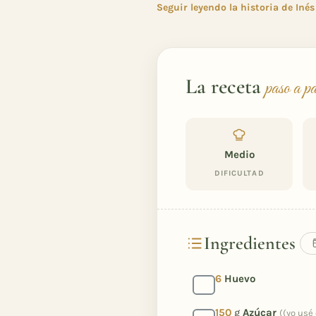
Seguir leyendo la historia de Inés
La receta
paso a p
Medio
DIFICULTAD
Ingredientes
6
Huevo
150
g
Azúcar
((yo usé 