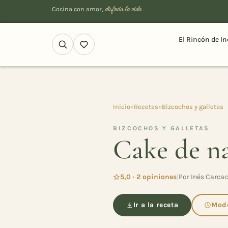
disfruta la vida
Cocina con amor,
El Rincón de In
Inicio
»
Recetas
»
Bizcochos y galletas
BIZCOCHOS Y GALLETAS
Cake de na
5,0 · 2 opiniones
|
Por Inés Carcac
Ir a la receta
Modo