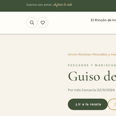
disfruta la vida
Cocina con amor,
El Rincón de In
Inicio
»
Recetas
»
Pescados y ma
PESCADOS Y MARISCOS
Guiso de
Por Inés Carcacía
|
22/9/2024
Ir a la receta