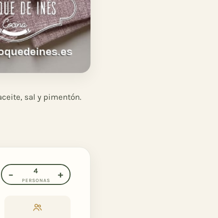
aceite, sal y pimentón.
4
−
+
PERSONAS