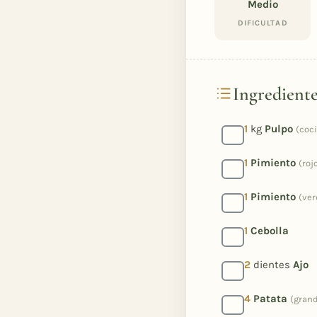
Medio
DIFICULTAD
Ingredient
1
kg
Pulpo
(coc
1
Pimiento
(roj
1
Pimiento
(ver
1
Cebolla
2
dientes
Ajo
4
Patata
(gran