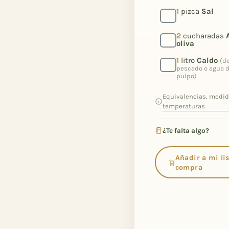
1
pizca
Sal
2
cucharadas
oliva
1
litro
Caldo
(d
pescado o agua d
pulpo)
Equivalencias, medid
temperaturas
¿Te falta algo?
Añadir a mi lis
compra