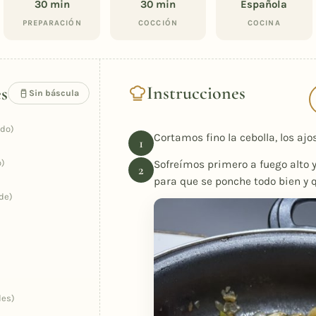
30 min
30 min
Española
PREPARACIÓN
COCCIÓN
COCINA
Instrucciones
es
Sin báscula
ido)
Cortamos fino la cebolla, los ajo
o)
Sofreímos primero a fuego alto 
para que se ponche todo bien y 
de)
des)