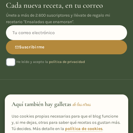
Cada nueva receta, en tu correo
Únete a más de 2.600 suscriptores y llévate de regalo mi
recetario "Ensaladas que enamoran".
Suscribirme
He leído y acepto la
política de privacidad
Aquí también hay galletas
de las otras
Uso cookies propias necesarias para que el blog funcione
Recetas caseras, fáciles y con un toque especial, desde Ourense
y, si me dejas, otras para saber qué recetas os gustan más.
para tu cocina.
Tú decides. Más detalle en la
política de cookies
.