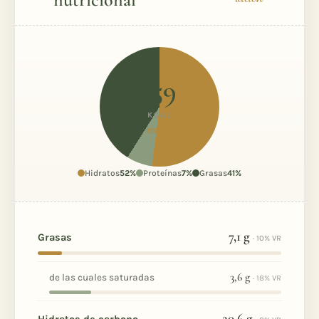
159
KCAL
8% VR*
Hidratos
52%
Proteínas
7%
Grasas
41%
7,1
g
Grasas
· 10% VR
3,6
g
de las cuales saturadas
· 18% VR
20,6
g