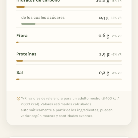
Hidratos de carbono
· 8% VR
12,3
g
de los cuales azúcares
· 14% VR
0,6
g
Fibra
· 2% VR
2,9
g
Proteínas
· 6% VR
0,2
g
Sal
· 3% VR
*VR: valores de referencia para un adulto medio (8.400 kJ /
2.000 kcal). Valores estimados calculados
automáticamente a partir de los ingredientes; pueden
variar según marcas y cantidades exactas.