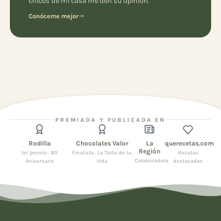
chicos de mi casa me den su opinión.
Conóceme mejor
PREMIADA Y PUBLICADA EN
Rodilla
Chocolates Valor
La
querecetas.com
Región
1er premio · 80
Finalista · La Tarta de tu
Recetas
Colaboradora
Aniversario
Vida
destacadas