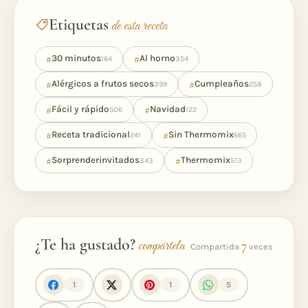
Etiquetas
de esta receta
#
#
30 minutos
Al horno
164
354
#
#
Alérgicos a frutos secos
Cumpleaños
399
258
#
#
Fácil y rápido
Navidad
506
122
#
#
Receta tradicional
Sin Thermomix
241
665
#
#
Sorprenderinvitados
Thermomix
343
513
¿Te ha gustado?
compártela
7
Compartida
veces
1
1
5