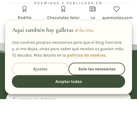
PREMIADA Y PUBLICADA EN
Rodilla
Chocolates Valor
La
querecetas.com
Región
1er premio · 80
Finalista · La Tarta de tu
Recetas
Aquí también hay galletas
Colaboradora
Aniversario
Vida
destacadas
de las otras
Uso cookies propias necesarias para que el blog funcione
y, si me dejas, otras para saber qué recetas os gustan más.
Tú decides. Más detalle en la
política de cookies
.
Cada nueva receta, en tu correo
Ajustes
Solo las necesarias
Únete a más de 2.600 suscriptores y llévate de regalo mi
Aceptar todas
recetario "Ensaladas que enamoran".
Suscribirme
He leído y acepto la
política de privacidad