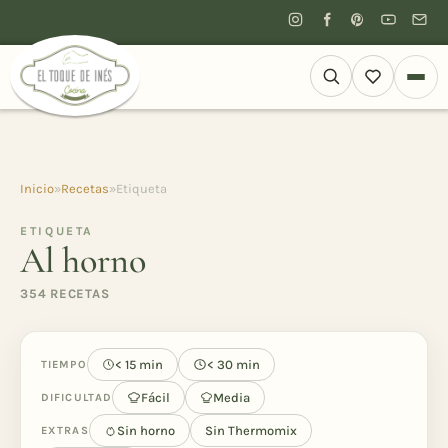
Inicio
»
Recetas
»
Etiqueta
ETIQUETA
Al horno
354 RECETAS
< 15 min
< 30 min
TIEMPO
Fácil
Media
DIFICULTAD
Sin horno
Sin Thermomix
EXTRAS