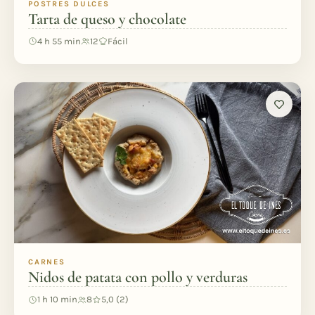
POSTRES DULCES
Tarta de queso y chocolate
4 h 55 min
12
Fácil
CARNES
Nidos de patata con pollo y verduras
1 h 10 min
8
5,0 (2)