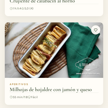
Crujiente de calabacín al horno
1 h
4
5,0 (4)
APERITIVOS
Milhojas de hojaldre con jamón y queso
55 min
8
Fácil