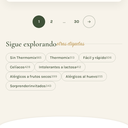
1
2
…
30
Sigue explorando
otras etiquetas
Sin Thermomix
Thermomix
Fácil y rápido
665
513
506
Celíacos
Intolerantes a lactosa
428
412
Alérgicos a frutos secos
Alérgicos al huevo
399
355
Sorprenderinvitados
343