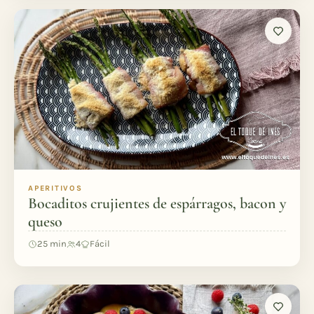
APERITIVOS
Bocaditos crujientes de espárragos, bacon y
queso
25 min
4
Fácil