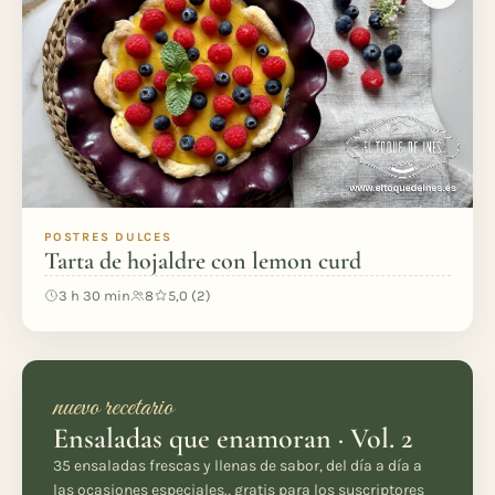
POSTRES DULCES
Tarta de hojaldre con lemon curd
3 h 30 min
8
5,0 (2)
nuevo recetario
Ensaladas que enamoran · Vol. 2
35 ensaladas frescas y llenas de sabor, del día a día a
las ocasiones especiales., gratis para los suscriptores