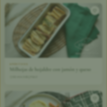
APERITIVOS
Milhojas de hojaldre con jamón y queso
55 min
8
Fácil