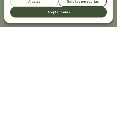
Alérgicos a frutos secos
Alérgicos al huevo
Ajustes
Solo las necesarias
399
355
Al horno
354
Aceptar todas
PREMIADA Y PUBLICADA EN
Rodilla
Chocolates Valor
La
querecetas.com
Región
1er premio · 80
Finalista · La Tarta de tu
Recetas
Colaboradora
Aniversario
Vida
destacadas
Cada nueva receta, en tu correo