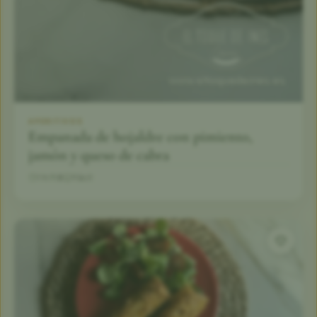
APERITIVOS
Empanada de hojaldre con pimiento,
jamón y queso de cabra
1 h
8
Fácil