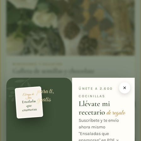
BIZCOCHOS Y GALLETAS
Galleta de semillas y chocolate
25 min
12
5,0 (2)
para ti,
ÚNETE A 2.600
El toque de
COCINILLAS
gratis
Inés
Ensaladas
Llévate mi
que
enamoran
recetario
de regalo
Suscríbete y te envío
ahora mismo
"Ensaladas que
enamoran" en PDF, y