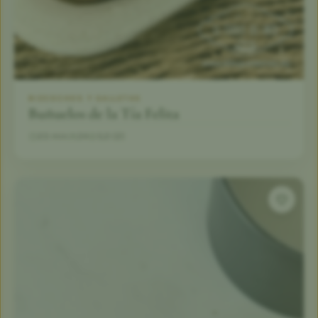
BIZCOCHOS Y GALLETAS
Buñuelos de la Tía Felita
23 min
24
5,0 (2)