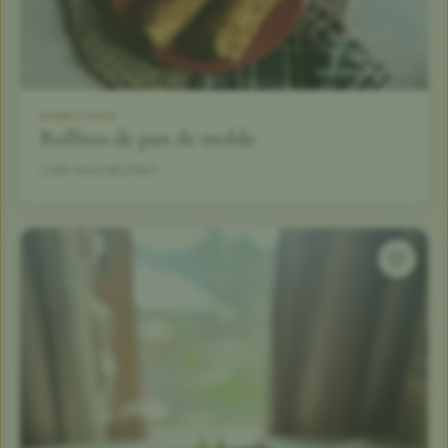
APERITIVOS
Rollitos de pan de molde
20 min
6
Fácil