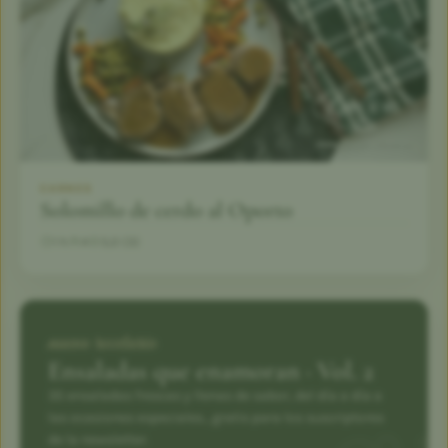
CARNES
Solomillo de cerdo al Oporto
1 h
4
5,0 (3)
nuevo recetario
Ensaladas que enamoran · Vol. 2
35 ensaladas frescas y llenas de sabor, del día a día a
las ocasiones especiales., gratis para los suscriptores
de la newsletter.