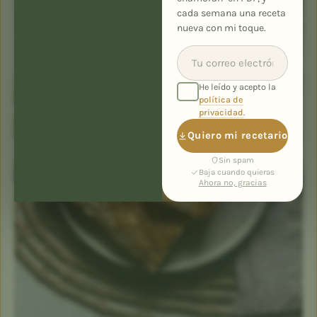
cada semana una receta
nueva con mi toque.
He leído y acepto la
política de
privacidad
.
Quiero mi recetario
Sin spam
Baja cuando quieras
Ahora no, gracias