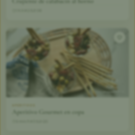
Crujiente de calabacín al horno
1 h
4
5,0 (4)
APERITIVOS
Aperitivo Gourmet en copa
5 min
4
5,0 (2)