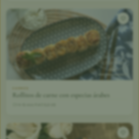
CARNES
Rollitos de carne con especias árabes
1 h 15 min
4
5,0 (4)