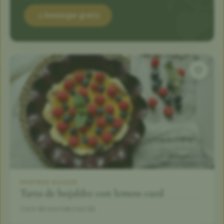
Descargar gratis
POSTRES DULCES
Tarta de hojaldre con lemon curd
3 h 30 min
8
5,0 (2)