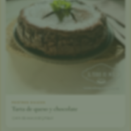
POSTRES DULCES
Tarta de queso y chocolate
4 h 55 min
12
Fácil