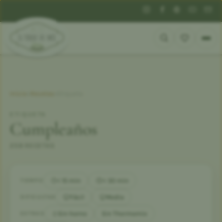
Inicio
»
Recetas
»
Etiqueta
ETIQUETA
Cumpleaños
258 RECETAS
< 15 min
< 30 min
TIEMPO
Fácil
Media
DIFICULTAD
Sin horno
Sin Thermomix
EXTRAS