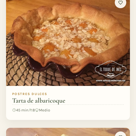
POSTRES DULCES
Tarta de albaricoque
45 min
8
Medio