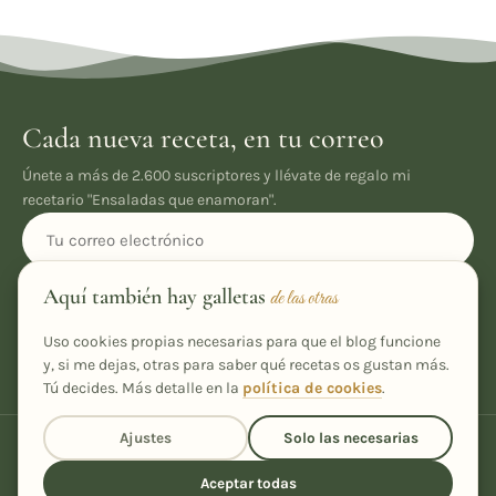
Cada nueva receta, en tu correo
Únete a más de 2.600 suscriptores y llévate de regalo mi
recetario "Ensaladas que enamoran".
Aquí también hay galletas
Suscribirme
de las otras
Uso cookies propias necesarias para que el blog funcione
He leído y acepto la
política de privacidad
y, si me dejas, otras para saber qué recetas os gustan más.
Tú decides. Más detalle en la
política de cookies
.
Ajustes
Solo las necesarias
Aceptar todas