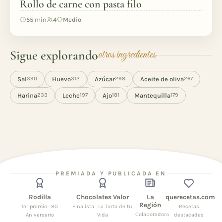
Rollo de carne con pasta filo
55 min
4
Medio
Sigue explorando
otros ingredientes
Sal
Huevo
Azúcar
Aceite de oliva
390
312
298
267
Harina
Leche
Ajo
Mantequilla
233
197
181
179
PREMIADA Y PUBLICADA EN
Rodilla
Chocolates Valor
La
querecetas.com
Región
1er premio · 80
Finalista · La Tarta de tu
Recetas
Colaboradora
Aniversario
Vida
destacadas