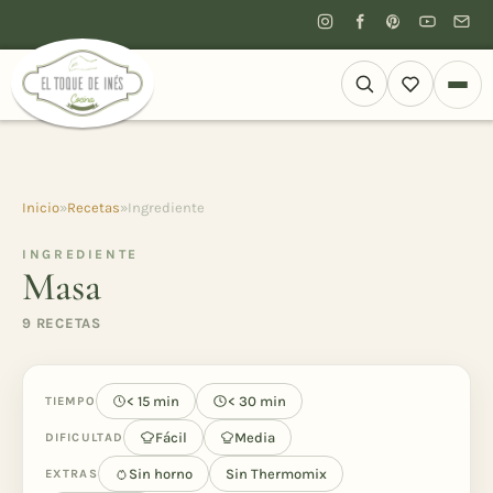
Inicio
»
Recetas
»
Ingrediente
INGREDIENTE
Masa
9 RECETAS
< 15 min
< 30 min
TIEMPO
Fácil
Media
DIFICULTAD
Sin horno
Sin Thermomix
EXTRAS