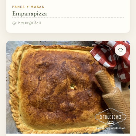
PANES Y MASAS
Empanapizza
1 h
10
Fácil