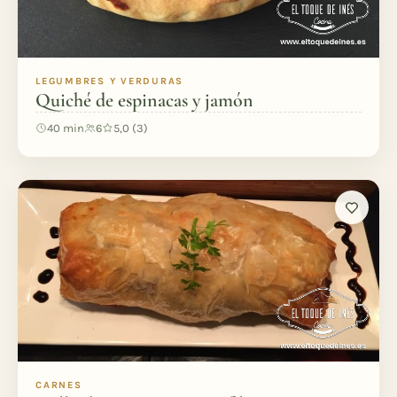
LEGUMBRES Y VERDURAS
Quiché de espinacas y jamón
40 min
6
5,0 (3)
CARNES