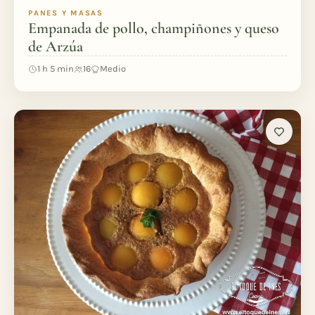
PANES Y MASAS
Empanada de pollo, champiñones y queso
de Arzúa
1 h 5 min
16
Medio