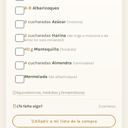
6-8
Albaricoques
2
cucharadas
Azúcar
(moreno)
2
cucharadas
Harina
(de trigo o maicena o de
arroz (si sois celíacos))
40
g
Mantequilla
(fundida)
4
cucharadas
Almendra
(laminadas)
Mermelada
(de albaricoque)
Equivalencias, medidas y temperaturas
¿Te falta algo?
3 cambios
Añadir a mi lista de la compra