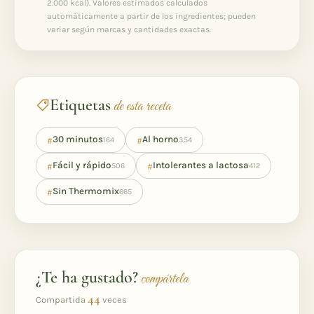
2.000 kcal). Valores estimados calculados
automáticamente a partir de los ingredientes; pueden
variar según marcas y cantidades exactas.
Etiquetas
de esta receta
#
#
30 minutos
Al horno
164
354
#
#
Fácil y rápido
Intolerantes a lactosa
506
412
#
Sin Thermomix
665
¿Te ha gustado?
compártela
44
Compartida
veces