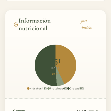
Información
por
ración
nutricional
251
KCAL
13% VR*
Hidratos
43%
Proteínas
6%
Grasas
51%
14,1
g
Grasas