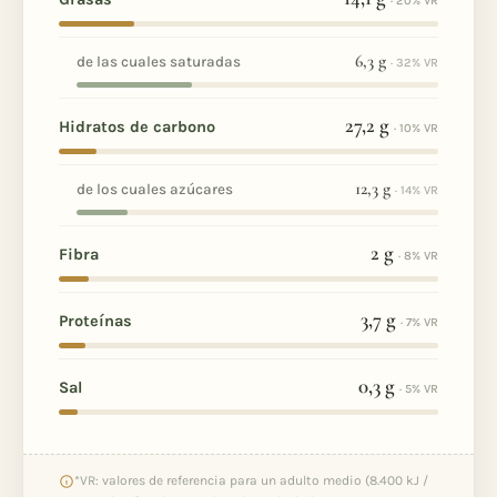
· 20% VR
6,3
g
de las cuales saturadas
· 32% VR
27,2
g
Hidratos de carbono
· 10% VR
12,3
g
de los cuales azúcares
· 14% VR
2
g
Fibra
· 8% VR
3,7
g
Proteínas
· 7% VR
0,3
g
Sal
· 5% VR
*VR: valores de referencia para un adulto medio (8.400 kJ /