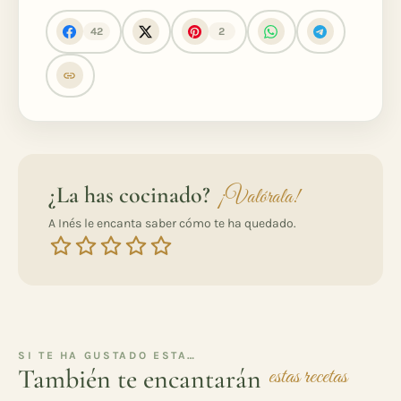
42
2
¿La has cocinado?
¡Valórala!
A Inés le encanta saber cómo te ha quedado.
SI TE HA GUSTADO ESTA…
También te encantarán
estas recetas