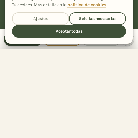
Tú decides. Más detalle en la
política de cookies
.
Ajustes
Solo las necesarias
Aceptar todas
Recetas caseras, fáciles y con un toque especial, desde Ourense
Receta
Cocinar
Compartir
para tu cocina.
Comparte la receta
con quien quieras
44
Compartida
veces
RECETAS
Todas las recetas
Compartir con…
Por ingrediente
Por tipo de plato
EL BLOG
El Rincón de Inés
Por tipo de cocina
Sobre mí
WhatsApp
Facebook
Pinterest
Telegram
Colecciones
42
Mi recetario
2
Recetarios PDF
Trucos & Sorteos
Recetas de la A a la Z