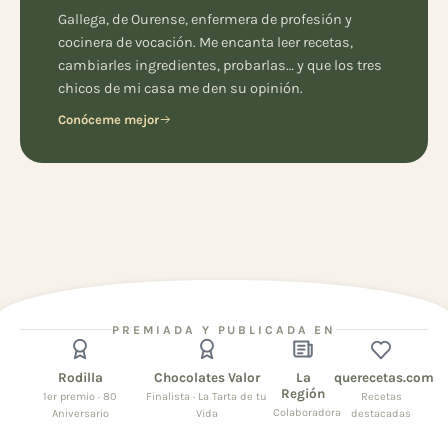
Gallega, de Ourense, enfermera de profesión y
cocinera de vocación. Me encanta leer recetas,
cambiarles ingredientes, probarlas… y que los tres
chicos de mi casa me den su opinión.
Conóceme mejor
PREMIADA Y PUBLICADA EN
Rodilla
Chocolates Valor
La
querecetas.com
Región
1er premio · 80
Finalista · La Tarta de tu
Recetas
Colaboradora
Aniversario
Vida
destacadas