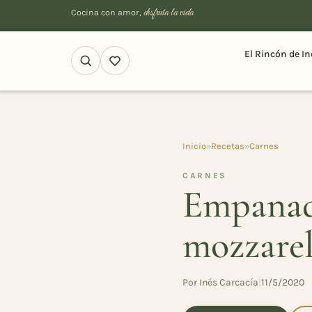
disfruta la vida
Cocina con amor,
El Rincón de In
Inicio
»
Recetas
»
Carnes
CARNES
Empanada
mozzarel
Por Inés Carcacía
|
11/5/2020