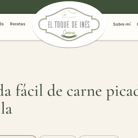
és
Recetas
Sobre mí
 fácil de carne pica
la