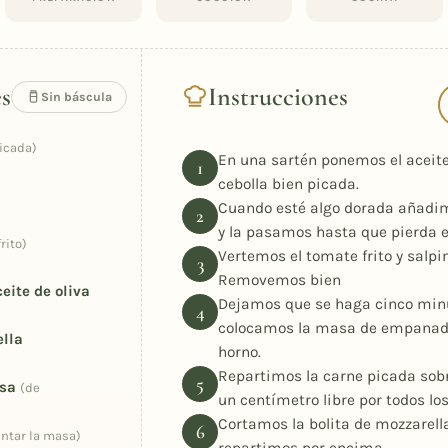
Instrucciones
es
Sin báscula
icada)
En una sartén ponemos el aceite
cebolla bien picada.
Cuando esté algo dorada añadim
y la pasamos hasta que pierda e
frito)
Vertemos el tomate frito y sal
Removemos bien
eite de oliva
Dejamos que se haga cinco min
colocamos la masa de empanada 
lla
horno.
Repartimos la carne picada sob
sa
(de
un centímetro libre por todos los
Cortamos la bolita de mozzarella
intar la masa)
repartimos por encima.