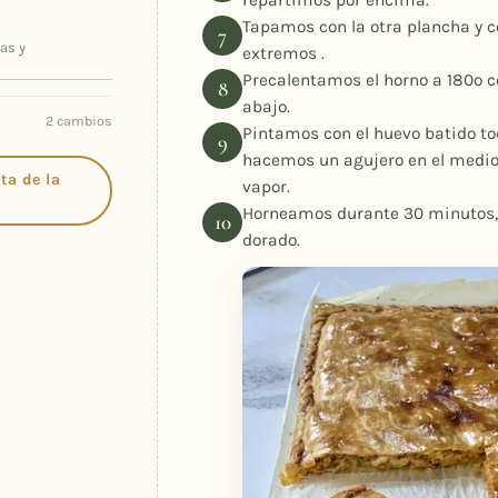
Tapamos con la otra plancha y c
as y
extremos .
Precalentamos el horno a 180º co
abajo.
2 cambios
Pintamos con el huevo batido tod
hacemos un agujero en el medio
ta de la
vapor.
Horneamos durante 30 minutos, 
dorado.