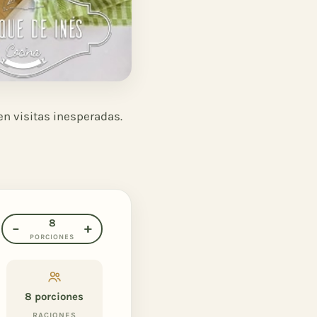
en visitas inesperadas.
8
−
+
PORCIONES
8
porciones
RACIONES