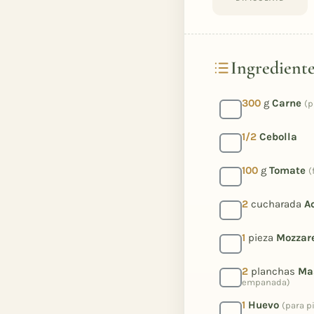
Ingredient
300
g
Carne
(p
1/2
Cebolla
100
g
Tomate
(
2
cucharada
Ac
1
pieza
Mozzare
2
planchas
Ma
empanada)
1
Huevo
(para p