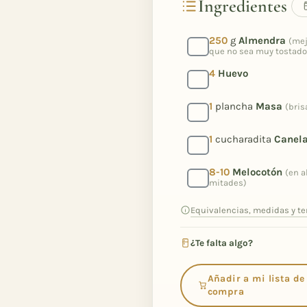
Ingredientes
250
g
Almendra
(mej
que no sea muy tostado
4
Huevo
1
plancha
Masa
(bris
1
cucharadita
Canel
8-10
Melocotón
(en a
mitades)
Equivalencias, medidas y t
¿Te falta algo?
Añadir a mi lista de
compra