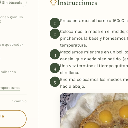
Instrucciones
Sin báscula
or en granillo
Precalentamos el horno a 160ºC co
)
Colocamos la masa en el molde, c
pinchamos la base y horneamos 
a o quebrada)
temperatura.
Mezclamos mientras en un bol los
a
canela, que quede bien batido. (
Una vez termine el tiempo quita
lmíbar en
el relleno.
Encima colocamos los medios mel
hacia abajo.
emperaturas
1 cambio
 la