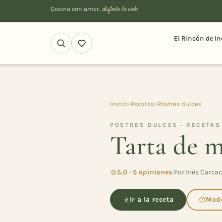
disfruta la vida
Cocina con amor,
El Rincón de In
Inicio
»
Recetas
»
Postres dulces
POSTRES DULCES · RECETAS
Tarta de 
5,0 · 5 opiniones
|
Por Inés Carcac
Ir a la receta
Modo