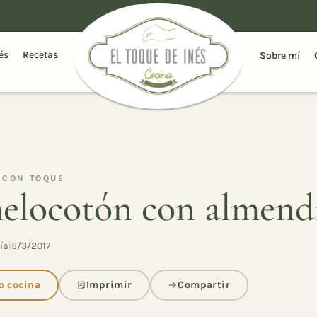
és
Recetas
Sobre mí
 CON TOQUE
melocotón con almend
ía
|
5/3/2017
 cocina
Imprimir
Compartir