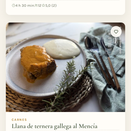
4 h 30 min
12
5,0 (2)
CARNES
Llana de ternera gallega al Mencía