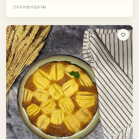
3 h
12
5,0 (4)