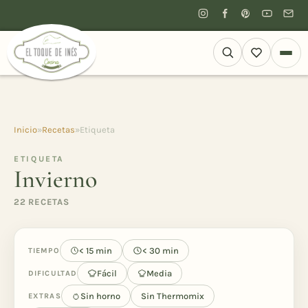
Inicio
»
Recetas
»
Etiqueta
ETIQUETA
Invierno
22 RECETAS
< 15 min
< 30 min
TIEMPO
Fácil
Media
DIFICULTAD
Sin horno
Sin Thermomix
EXTRAS