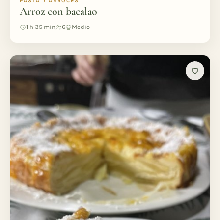
PASTA Y ARROCES
Arroz con bacalao
1 h 35 min
6
Medio