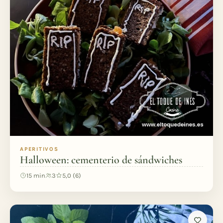
APERITIVOS
Halloween: cementerio de sándwiches
15 min
3
5,0 (6)