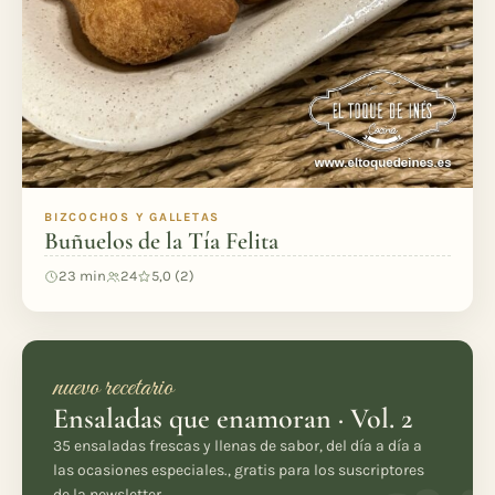
BIZCOCHOS Y GALLETAS
Buñuelos de la Tía Felita
23 min
24
5,0 (2)
nuevo recetario
Ensaladas que enamoran · Vol. 2
35 ensaladas frescas y llenas de sabor, del día a día a
las ocasiones especiales., gratis para los suscriptores
de la newsletter.