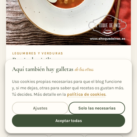
LEGUMBRES Y VERDURAS
Potaje de vigilia
Aquí también hay galletas
de las otras
3 h 40 min
6
Fácil
Uso cookies propias necesarias para que el blog funcione
y, si me dejas, otras para saber qué recetas os gustan más.
Tú decides. Más detalle en la
política de cookies
.
1
2
Ajustes
Solo las necesarias
Aceptar todas
Sigue explorando
otras etiquetas