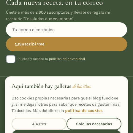
Cada nueva receta, en tu correo
Únete a más de 2.600 suscriptores y llévate de regalo mi
recetario "Ensaladas que enamoran".
Suscribirme
He leído y acepto la
política de privacidad
Aquí también hay galletas
de las otras
Uso cookies propias necesarias para que el blog funcione
y, si me dejas, otras para saber qué recetas os gustan más.
Tú decides. Más detalle en la
política de cookies
.
Recetas caseras, fáciles y con un toque especial, desde Ourense
Ajustes
Solo las necesarias
para tu cocina.