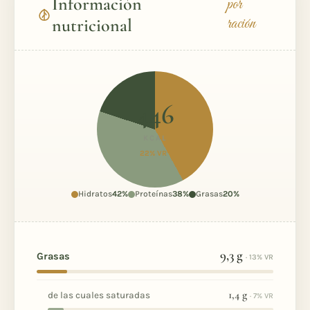
Información
por
ración
nutricional
446
KCAL
22% VR*
Hidratos
42%
Proteínas
38%
Grasas
20%
9,3
g
Grasas
· 13% VR
1,4
g
de las cuales saturadas
· 7% VR