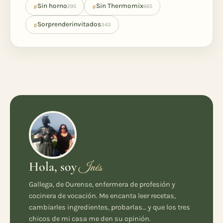
#
#
Sin horno
Sin Thermomix
295
665
#
Sorprenderinvitados
343
Hola, soy
Inés
Gallega, de Ourense, enfermera de profesión y
cocinera de vocación. Me encanta leer recetas,
cambiarles ingredientes, probarlas… y que los tres
chicos de mi casa me den su opinión.