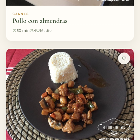
CARNES
Pollo con almendras
50 min
4
Medio