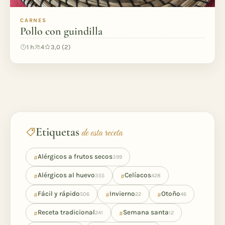
CARNES
Pollo con guindilla
1 h
4
3,0 (2)
Etiquetas
de esta receta
#
Alérgicos a frutos secos
399
#
#
Alérgicos al huevo
Celíacos
355
428
#
#
#
Fácil y rápido
Invierno
Otoño
506
22
46
#
#
Receta tradicional
Semana santa
241
12