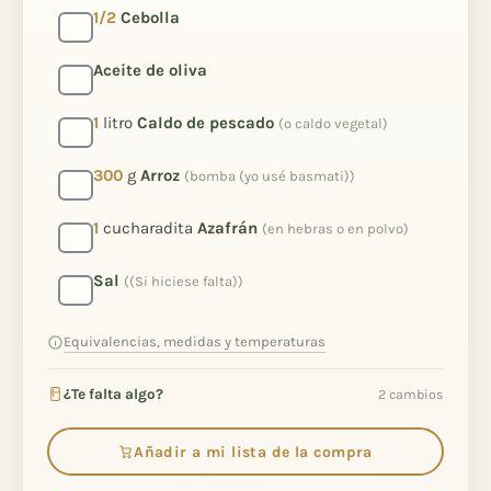
1/2
Cebolla
Aceite de oliva
1
litro
Caldo de pescado
(o caldo vegetal)
300
g
Arroz
(bomba (yo usé basmati))
1
cucharadita
Azafrán
(en hebras o en polvo)
Sal
((Si hiciese falta))
Equivalencias, medidas y temperaturas
¿Te falta algo?
2 cambios
Añadir a mi lista de la compra