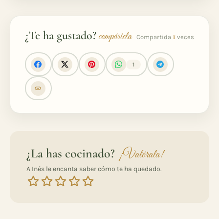
¿Te ha gustado?
compártela
1
Compartida
veces
1
¿La has cocinado?
¡Valórala!
A Inés le encanta saber cómo te ha quedado.