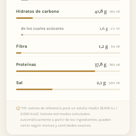
41,8
g
Hidratos de carbono
· 16% VR
1,6
g
de los cuales azúcares
· 2% VR
1,2
g
Fibra
· 5% VR
37,8
g
Proteínas
· 76% VR
2,1
g
Sal
· 35% VR
*VR: valores de referencia para un adulto medio (8.400 kJ /
2.000 kcal). Valores estimados calculados
automáticamente a partir de los ingredientes; pueden
variar según marcas y cantidades exactas.