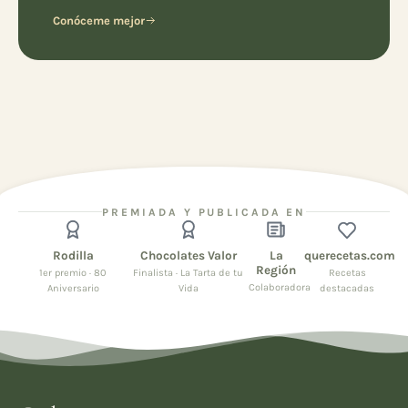
Conóceme mejor
PREMIADA Y PUBLICADA EN
Rodilla
Chocolates Valor
La
querecetas.com
Región
1er premio · 80
Finalista · La Tarta de tu
Recetas
Colaboradora
Aniversario
Vida
destacadas