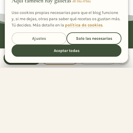
Aquí también hay galletas
de las otras
Uso cookies propias necesarias para que el blog funcione
y, si me dejas, otras para saber qué recetas os gustan más.
Tú decides. Más detalle en la
política de cookies
.
Ajustes
Solo las necesarias
Cada nueva receta, en tu correo
Aceptar todas
Únete a más de 2.600 suscriptores y llévate de regalo mi
recetario "Ensaladas que enamoran".
Receta
Cocinar
Compartir
Comparte la receta
con quien quieras
Suscribirme
18
Compartida
veces
He leído y acepto la
política de privacidad
Compartir con…