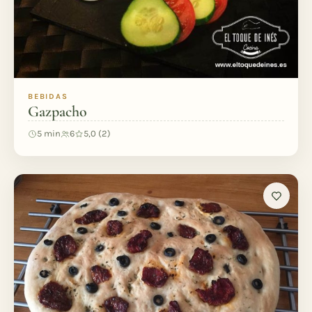
BEBIDAS
Gazpacho
5 min
6
5,0 (2)