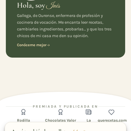
Hola, soy
Inés
Gallega, de Ourense, enfermera de profesión y
cocinera de vocación. Me encanta leer recetas,
cambiarles ingredientes, probarlas… y que los tres
chicos de mi casa me den su opinión.
Conóceme mejor
PREMIADA Y PUBLICADA EN
Rodilla
Chocolates Valor
La
querecetas.com
Región
1er premio · 80
Finalista · La Tarta de tu
Recetas
Colaboradora
Aniversario
Vida
destacadas