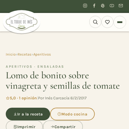
Inicio
»
Recetas
»
Aperitivos
APERITIVOS · ENSALADAS
Lomo de bonito sobre
vinagreta y semillas de tomate
5,0 · 1 opinión
|
Por Inés Carcacía
|
6/2/2017
Ir a la receta
Modo cocina
Imprimir
Compartir