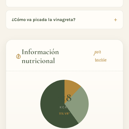
¿Cómo va picada la vinagreta?
Información
por
ración
nutricional
218
KCAL
11% VR*