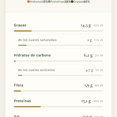
Hidratos
12%
Proteínas
28%
Grasas
60%
14,3
g
Grasas
· 20% VR
2
g
de las cuales saturadas
· 10% VR
6,2
g
Hidratos de carbono
· 2% VR
4,7
g
de los cuales azúcares
· 5% VR
1,9
g
Fibra
· 8% VR
15,1
g
Proteínas
· 30% VR
0,9
g
Sal
· 15% VR