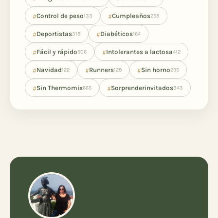
#
#
Control de peso
Cumpleaños
133
258
#
#
Deportistas
Diabéticos
318
164
#
#
Fácil y rápido
Intolerantes a lactosa
506
412
#
#
#
Navidad
Runners
Sin horno
122
129
295
#
#
Sin Thermomix
Sorprenderinvitados
665
343