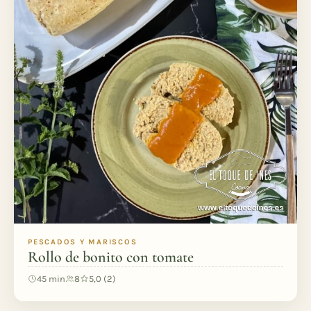
PESCADOS Y MARISCOS
Rollo de bonito con tomate
45 min
8
5,0 (2)