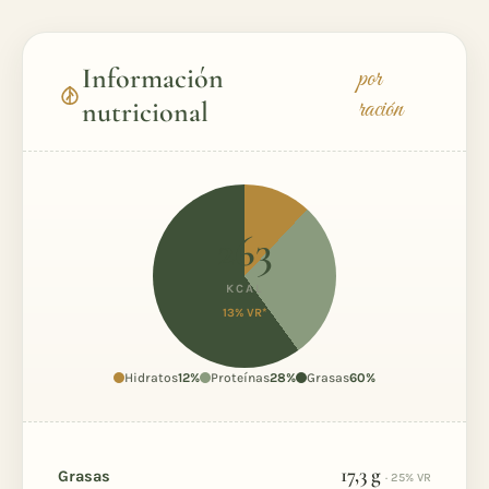
Información
por
ración
nutricional
263
KCAL
13% VR*
Hidratos
12%
Proteínas
28%
Grasas
60%
17,3
g
Grasas
· 25% VR