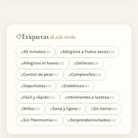
Etiquetas
de esta receta
#
#
30 minutos
Alérgicos a frutos secos
164
399
#
#
Alérgicos al huevo
Celíacos
355
428
#
#
Control de peso
Cumpleaños
133
258
#
#
Deportistas
Diabéticos
318
164
#
#
Fácil y rápido
Intolerantes a lactosa
506
412
#
#
#
Niños
Sana y ligera
Sin horno
325
57
295
#
#
Sin Thermomix
Sorprenderinvitados
665
343