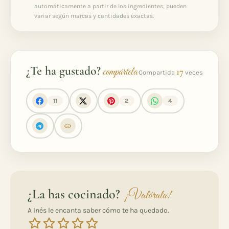
automáticamente a partir de los ingredientes; pueden
variar según marcas y cantidades exactas.
¿Te ha gustado?
compártela
17
Compartida
veces
11
2
4
¿La has cocinado?
¡Valórala!
A Inés le encanta saber cómo te ha quedado.