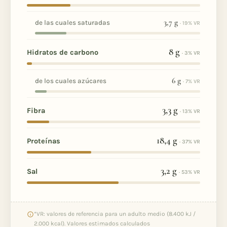
3,7
g
de las cuales saturadas
· 19% VR
8
g
Hidratos de carbono
· 3% VR
6
g
de los cuales azúcares
· 7% VR
3,3
g
Fibra
· 13% VR
18,4
g
Proteínas
· 37% VR
3,2
g
Sal
· 53% VR
*VR: valores de referencia para un adulto medio (8.400 kJ /
2.000 kcal). Valores estimados calculados