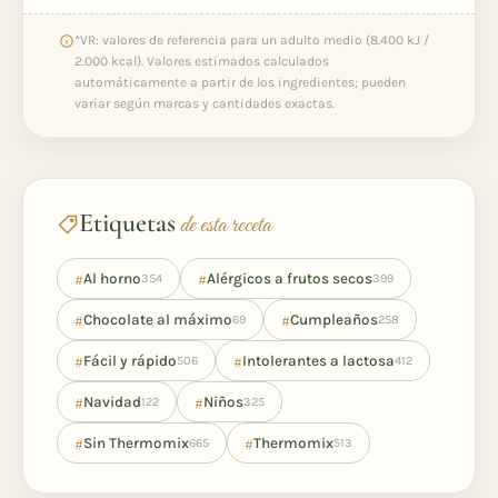
*VR: valores de referencia para un adulto medio (8.400 kJ /
2.000 kcal). Valores estimados calculados
automáticamente a partir de los ingredientes; pueden
variar según marcas y cantidades exactas.
Etiquetas
de esta receta
#
#
Al horno
Alérgicos a frutos secos
354
399
#
#
Chocolate al máximo
Cumpleaños
69
258
#
#
Fácil y rápido
Intolerantes a lactosa
506
412
#
#
Navidad
Niños
122
325
#
#
Sin Thermomix
Thermomix
665
513