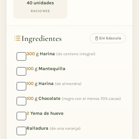
40
unidades
RACIONES
Ingredientes
Sin báscula
300
g
Harina
(de centeno integral)
100
g
Mantequilla
100
g
Harina
(de almendra)
100
g
Chocolate
(negro con al menos 70% cacao)
2
Yema de huevo
Ralladura
(de una naranja)