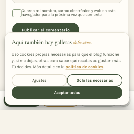
Guarda mi nombre, correo electrónico y web en este
navegador para la próxima vez que comente.
Aquí también hay galletas
de las otras
Uso cookies propias necesarias para que el blog funcione
y, si me dejas, otras para saber qué recetas os gustan más.
Tú decides. Más detalle en la
política de cookies
.
Ajustes
Solo las necesarias
Aceptar todas
Receta
Cocinar
Compartir
Hola, soy
Inés
Gallega, de Ourense, enfermera de profesión y
Comparte la receta
con quien quieras
cocinera de vocación. Me encanta leer recetas,
54
Compartida
veces
cambiarles ingredientes, probarlas… y que los tres