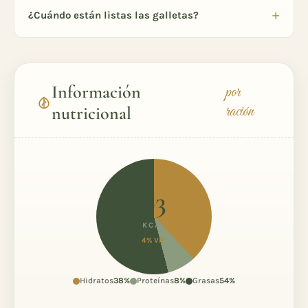
¿Cuándo están listas las galletas?
Información
por
ración
nutricional
83
KCAL
4% VR*
Hidratos
38%
Proteínas
8%
Grasas
54%