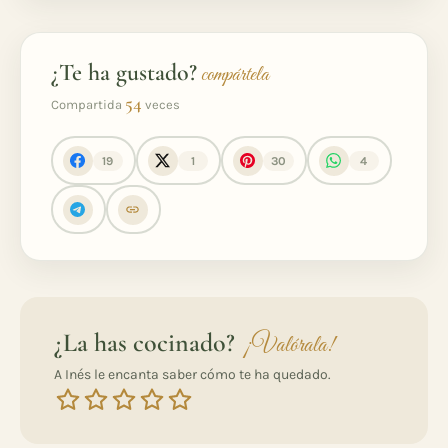
¿Te ha gustado?
compártela
54
Compartida
veces
19
1
30
4
¿La has cocinado?
¡Valórala!
A Inés le encanta saber cómo te ha quedado.