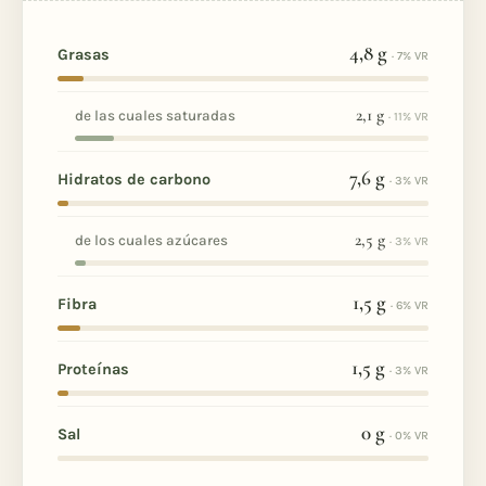
4,8
g
Grasas
· 7% VR
2,1
g
de las cuales saturadas
· 11% VR
7,6
g
Hidratos de carbono
· 3% VR
2,5
g
de los cuales azúcares
· 3% VR
1,5
g
Fibra
· 6% VR
1,5
g
Proteínas
· 3% VR
0
g
Sal
· 0% VR