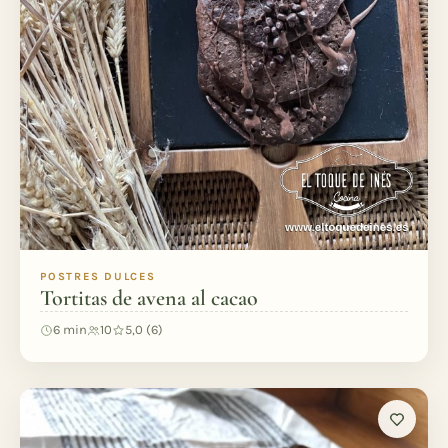
POSTRES DULCES
Tortitas de avena al cacao
6 min
10
5,0 (6)