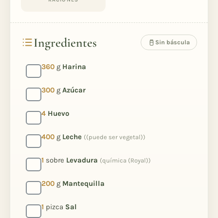
Ingredientes
Sin báscula
360
g
Harina
300
g
Azúcar
4
Huevo
400
g
Leche
((puede ser vegetal))
1
sobre
Levadura
(química (Royal))
200
g
Mantequilla
1
pizca
Sal