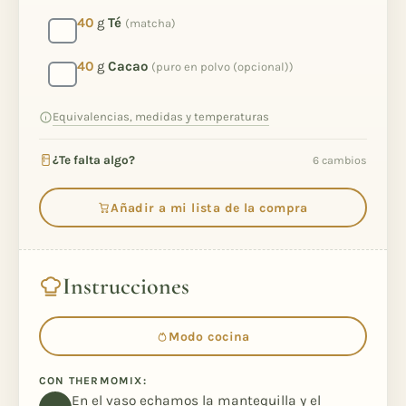
40
g
Té
(matcha)
40
g
Cacao
(puro en polvo (opcional))
Equivalencias, medidas y temperaturas
¿Te falta algo?
6 cambios
Añadir a mi lista de la compra
Instrucciones
Modo cocina
CON THERMOMIX:
En el vaso echamos la mantequilla y el