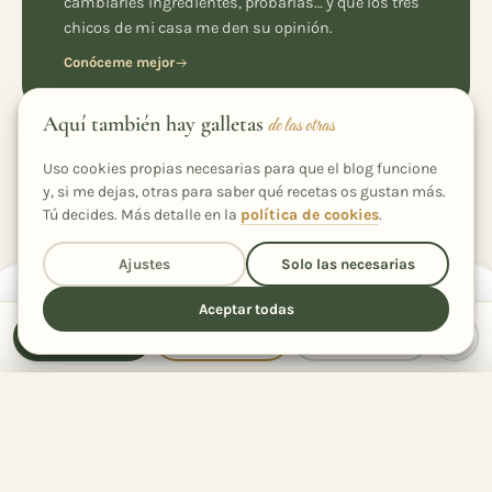
cambiarles ingredientes, probarlas… y que los tres
chicos de mi casa me den su opinión.
Conóceme mejor
Aquí también hay galletas
de las otras
Uso cookies propias necesarias para que el blog funcione
y, si me dejas, otras para saber qué recetas os gustan más.
Tú decides. Más detalle en la
política de cookies
.
Ajustes
Solo las necesarias
PREMIADA Y PUBLICADA EN
Aceptar todas
Receta
Cocinar
Compartir
Rodilla
Chocolates Valor
La
querecetas.com
Región
1er premio · 80
Finalista · La Tarta de tu
Recetas
Colaboradora
Aniversario
Vida
destacadas
Comparte la receta
con quien quieras
19
Compartida
veces