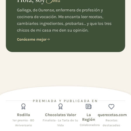
Inés
Gallega, de Ourense, enfermera de profesión y
cocinera de vocación. Me encanta leer recetas,
cambiarles ingredientes, probarlas… y que los tres
chicos de mi casa me den su opinión.
Conóceme mejor
PREMIADA Y PUBLICADA EN
Rodilla
Chocolates Valor
La
querecetas.com
Región
1er premio · 80
Finalista · La Tarta de tu
Recetas
Colaboradora
Aniversario
Vida
destacadas