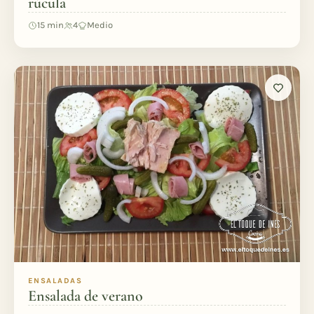
rúcula
15 min
4
Medio
ENSALADAS
Ensalada de verano