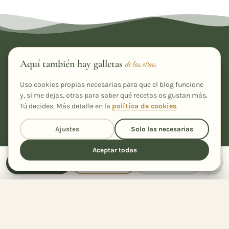
Cada nueva receta, en tu correo
Aquí también hay galletas
de las otras
Únete a más de 2.600 suscriptores y llévate de regalo mi
Uso cookies propias necesarias para que el blog funcione
recetario "Ensaladas que enamoran".
y, si me dejas, otras para saber qué recetas os gustan más.
Tú decides. Más detalle en la
política de cookies
.
Ajustes
Solo las necesarias
Suscribirme
Aceptar todas
He leído y acepto la
política de privacidad
Receta
Cocinar
Compartir
Comparte la receta
con quien quieras
14
Compartida
veces