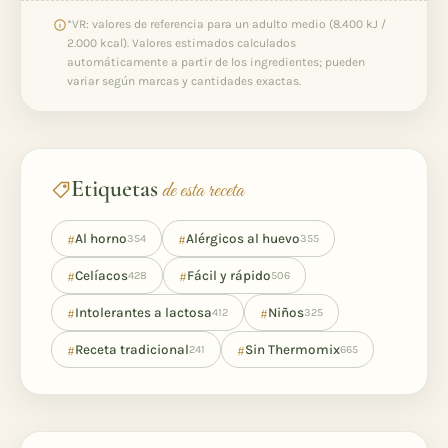
*VR: valores de referencia para un adulto medio (8.400 kJ /
2.000 kcal). Valores estimados calculados
automáticamente a partir de los ingredientes; pueden
variar según marcas y cantidades exactas.
Etiquetas
de esta receta
#
#
Al horno
Alérgicos al huevo
354
355
#
#
Celíacos
Fácil y rápido
428
506
#
#
Intolerantes a lactosa
Niños
412
325
#
#
Receta tradicional
Sin Thermomix
241
665