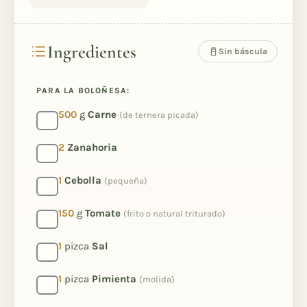
Ingredientes
Sin báscula
PARA LA BOLOÑESA:
500
g
Carne
(de ternera picada)
2
Zanahoria
1
Cebolla
(pequeña)
150
g
Tomate
(frito o natural triturado)
1
pizca
Sal
1
pizca
Pimienta
(molida)