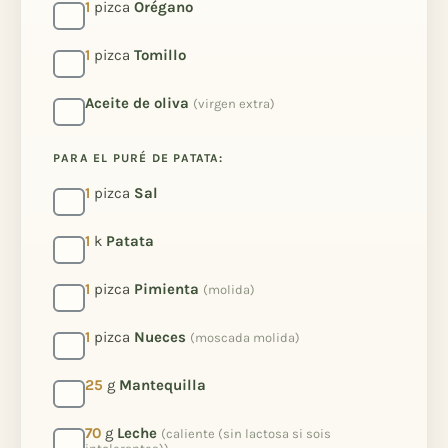
1
pizca
Orégano
1
pizca
Tomillo
Aceite de oliva
(virgen extra)
PARA EL PURÉ DE PATATA:
1
pizca
Sal
1
k
Patata
1
pizca
Pimienta
(molida)
1
pizca
Nueces
(moscada molida)
25
g
Mantequilla
70
g
Leche
(caliente (sin lactosa si sois