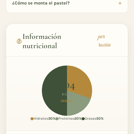
¿Cómo se monta el pastel?
Información
por
ración
nutricional
704
KCAL
35% VR*
Hidratos
30%
Proteínas
20%
Grasas
50%