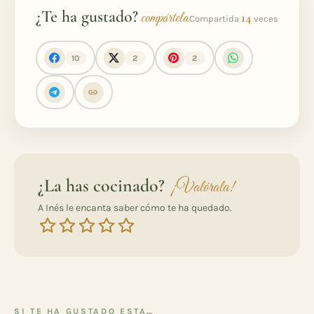
¿Te ha gustado?
compártela
14
Compartida
veces
10
2
2
¿La has cocinado?
¡Valórala!
A Inés le encanta saber cómo te ha quedado.
SI TE HA GUSTADO ESTA…