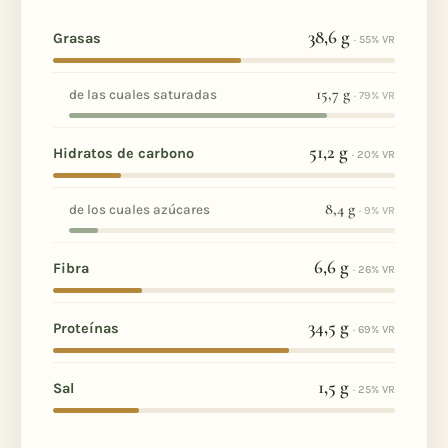
38,6
g
Grasas
· 55% VR
15,7
g
de las cuales saturadas
· 79% VR
51,2
g
Hidratos de carbono
· 20% VR
8,4
g
de los cuales azúcares
· 9% VR
6,6
g
Fibra
· 26% VR
34,5
g
Proteínas
· 69% VR
1,5
g
Sal
· 25% VR