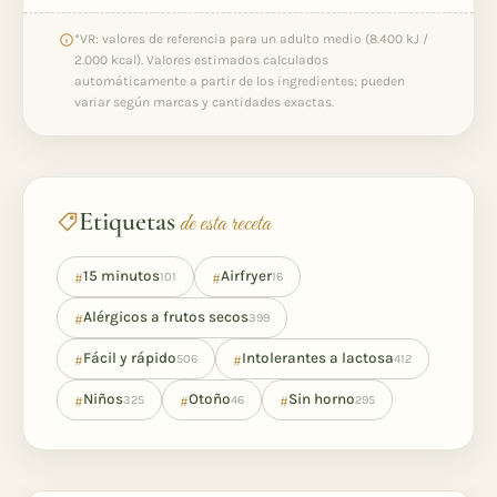
*VR: valores de referencia para un adulto medio (8.400 kJ /
2.000 kcal). Valores estimados calculados
automáticamente a partir de los ingredientes; pueden
variar según marcas y cantidades exactas.
Etiquetas
de esta receta
#
#
15 minutos
Airfryer
101
16
#
Alérgicos a frutos secos
399
#
#
Fácil y rápido
Intolerantes a lactosa
506
412
#
#
#
Niños
Otoño
Sin horno
325
46
295