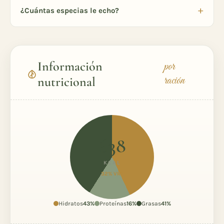
¿Cuántas especias le echo?
Información
por
ración
nutricional
638
KCAL
32% VR*
Hidratos
43%
Proteínas
16%
Grasas
41%