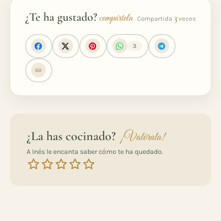
¿Te ha gustado?
compártela
3
Compartida
veces
3
¿La has cocinado?
¡Valórala!
A Inés le encanta saber cómo te ha quedado.