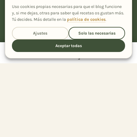
Uso cookies propias necesarias para que el blog funcione
Recetas caseras, fáciles y con un toque especial, desde Ourense
y, si me dejas, otras para saber qué recetas os gustan más.
para tu cocina.
Tú decides. Más detalle en la
política de cookies
.
Ajustes
Solo las necesarias
Aceptar todas
RECETAS
Receta
Cocinar
Todas las recetas
3
Por ingrediente
Por tipo de plato
EL BLOG
El Rincón de Inés
Por tipo de cocina
Sobre mí
Colecciones
Mi recetario
Recetarios PDF
Trucos & Sorteos
Recetas de la A a la Z
Contacto
Qué está de temporada
Sustituciones
Equivalencias y medidas