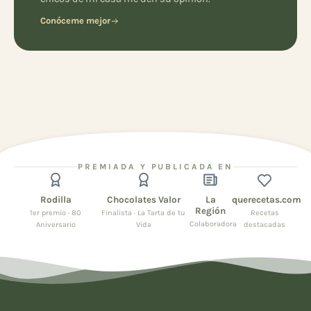
Conóceme mejor
PREMIADA Y PUBLICADA EN
Rodilla
Chocolates Valor
La
querecetas.com
Región
1er premio · 80
Finalista · La Tarta de tu
Recetas
Colaboradora
Aniversario
Vida
destacadas