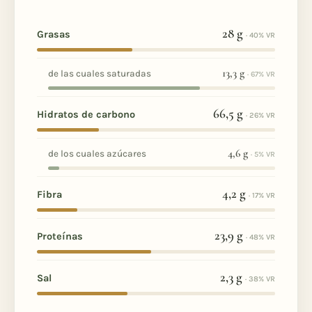
28
g
Grasas
· 40% VR
13,3
g
de las cuales saturadas
· 67% VR
66,5
g
Hidratos de carbono
· 26% VR
4,6
g
de los cuales azúcares
· 5% VR
4,2
g
Fibra
· 17% VR
23,9
g
Proteínas
· 48% VR
2,3
g
Sal
· 38% VR