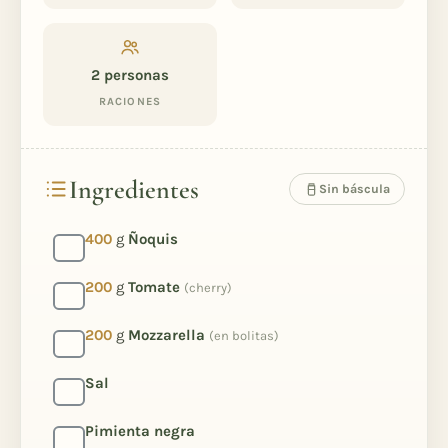
2
personas
RACIONES
Ingredientes
Sin báscula
400
g
Ñoquis
200
g
Tomate
(cherry)
200
g
Mozzarella
(en bolitas)
Sal
Pimienta negra