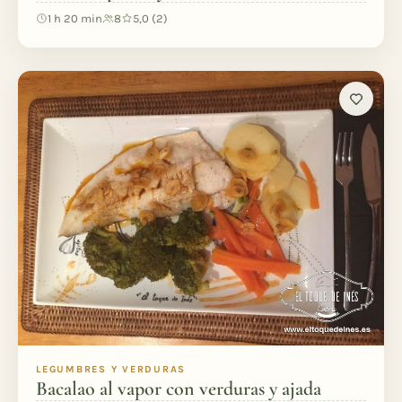
1 h 20 min
8
5,0 (2)
LEGUMBRES Y VERDURAS
Bacalao al vapor con verduras y ajada