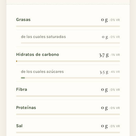
0
g
Grasas
· 0% VR
0
g
de las cuales saturadas
· 0% VR
3,7
g
Hidratos de carbono
· 1% VR
3,5
g
de los cuales azúcares
· 4% VR
0
g
Fibra
· 0% VR
0
g
Proteínas
· 0% VR
0
g
Sal
· 0% VR