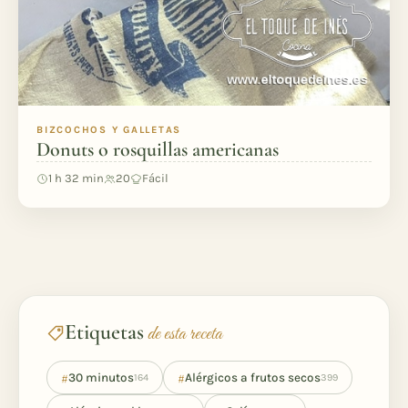
BIZCOCHOS Y GALLETAS
Donuts o rosquillas americanas
1 h 32 min
20
Fácil
Etiquetas
de esta receta
#
#
30 minutos
Alérgicos a frutos secos
164
399