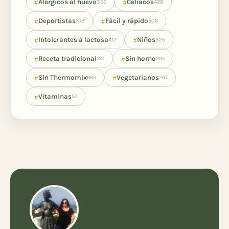
#
#
Alérgicos al huevo
Celíacos
355
428
#
#
Deportistas
Fácil y rápido
318
506
#
#
Intolerantes a lactosa
Niños
412
325
#
#
Receta tradicional
Sin horno
241
295
#
#
Sin Thermomix
Vegetarianos
665
247
#
Vitaminas
57