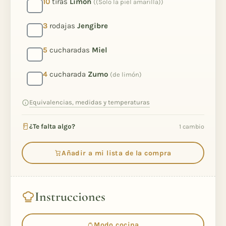
10
tiras
Limón
((Solo la piel amarilla))
3
rodajas
Jengibre
5
cucharadas
Miel
4
cucharada
Zumo
(de limón)
Equivalencias, medidas y temperaturas
¿Te falta algo?
1 cambio
Añadir a mi lista de la compra
Instrucciones
Modo cocina