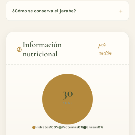
¿Cómo se conserva el jarabe?
Información
por
ración
nutricional
30
KCAL
2% VR*
Hidratos
100%
Proteínas
0%
Grasas
0%