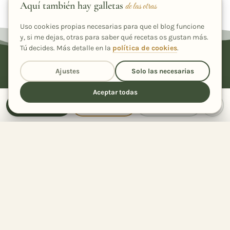
Aquí también hay galletas
Colaboradora
de las otras
Aniversario
Vida
destacadas
Uso cookies propias necesarias para que el blog funcione
y, si me dejas, otras para saber qué recetas os gustan más.
Tú decides. Más detalle en la
política de cookies
.
Ajustes
Solo las necesarias
Cada nueva receta, en tu correo
Aceptar todas
Únete a más de 2.600 suscriptores y llévate de regalo mi
recetario "Ensaladas que enamoran".
Receta
Cocinar
Compartir
Comparte la receta
con quien quieras
Suscribirme
185
Compartida
veces
He leído y acepto la
política de privacidad
Compartir con…