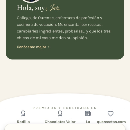
Hola, soy
Inés
Gallega, de Ourense, enfermera de profesión y
cocinera de vocación. Me encanta leer recetas,
cambiarles ingredientes, probarlas… y que los tres
chicos de mi casa me den su opinión.
Conóceme mejor
PREMIADA Y PUBLICADA EN
Rodilla
Chocolates Valor
La
querecetas.com
Región
1er premio · 80
Finalista · La Tarta de tu
Recetas