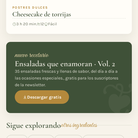
POSTRES DULCES
Cheesecake de torrijas
3 h 20 min
12
Fácil
nuevo recetario
Ensaladas que enamoran · Vol. 2
35 ensaladas frescas y llenas de sabor, del día a día a
las ocasiones especiales., gratis para los suscriptores
de la newsletter.
Descargar gratis
Sigue explorando
otros ingredientes