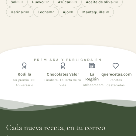
Sal
Huevo
Azúcar
Aceite de oliva
390
312
298
267
Harina
Leche
Ajo
Mantequilla
233
197
181
179
PREMIADA Y PUBLICADA EN
Rodilla
Chocolates Valor
La
querecetas.com
Región
1er premio · 80
Finalista · La Tarta de tu
Recetas
Colaboradora
Aniversario
Vida
destacadas
Cada nueva receta, en tu correo