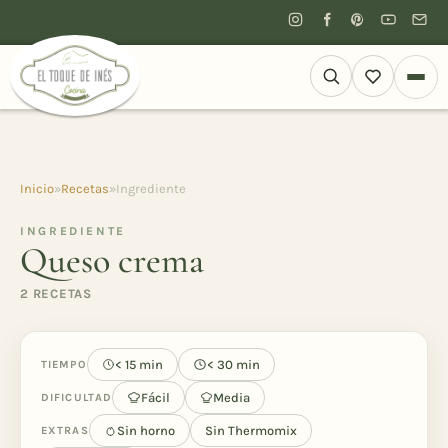
Inicio
»
Recetas
»
Ingrediente
INGREDIENTE
Queso crema
2 RECETAS
< 15 min
< 30 min
TIEMPO
Fácil
Media
DIFICULTAD
Sin horno
Sin Thermomix
EXTRAS