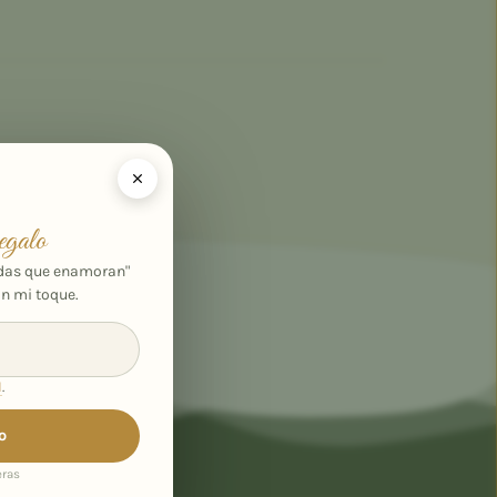
egalo
adas que enamoran"
n mi toque.
d
.
o
eras