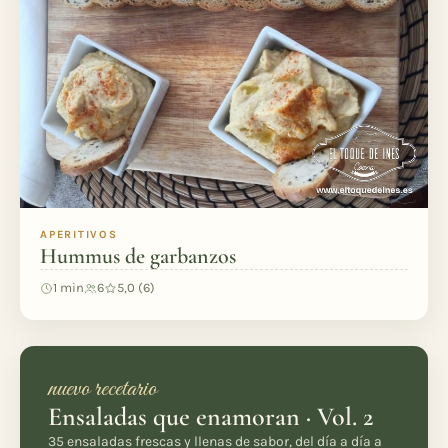
APERITIVOS
Hummus de garbanzos
1 min
6
5,0 (6)
nuevo recetario
Ensaladas que enamoran · Vol. 2
35 ensaladas frescas y llenas de sabor, del día a día a