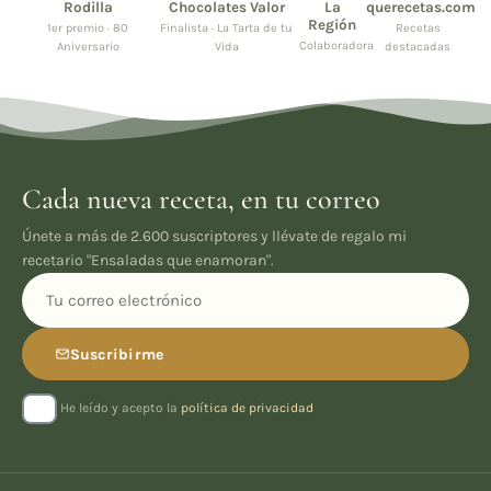
Rodilla
Chocolates Valor
La
querecetas.com
Región
1er premio · 80
Finalista · La Tarta de tu
Recetas
Colaboradora
Aniversario
Vida
destacadas
Cada nueva receta, en tu correo
Únete a más de 2.600 suscriptores y llévate de regalo mi
recetario "Ensaladas que enamoran".
Suscribirme
He leído y acepto la
política de privacidad