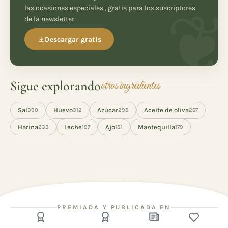
las ocasiones especiales., gratis para los suscriptores
de la newsletter.
Descargar gratis
Sigue explorando
otros ingredientes
Sal
Huevo
Azúcar
Aceite de oliva
390
312
298
267
Harina
Leche
Ajo
Mantequilla
233
197
181
179
PREMIADA Y PUBLICADA EN