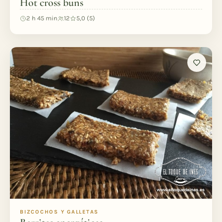
Hot cross buns
2 h 45 min
12
5,0 (5)
BIZCOCHOS Y GALLETAS