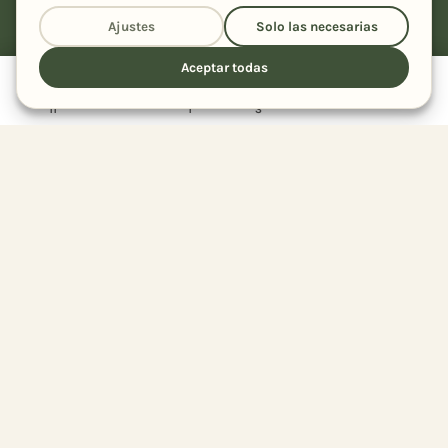
para tu cocina.
Ajustes
Solo las necesarias
Aceptar todas
Receta
Cocinar
11
1
3
RECETAS
Todas las recetas
Por ingrediente
Por tipo de plato
EL BLOG
El Rincón de Inés
Por tipo de cocina
Sobre mí
Colecciones
Mi recetario
Recetarios PDF
Trucos & Sorteos
Recetas de la A a la Z
Contacto
Qué está de temporada
Sustituciones
Equivalencias y medidas
LEGAL
Política de privacidad