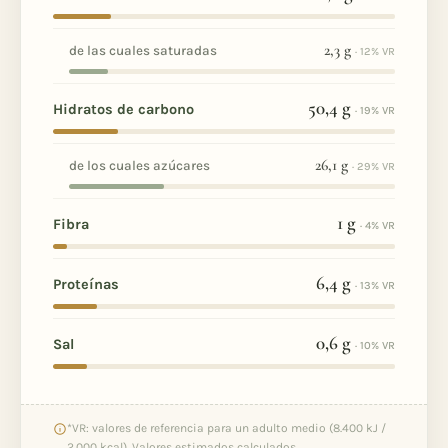
2,3
g
de las cuales saturadas
· 12% VR
50,4
g
Hidratos de carbono
· 19% VR
26,1
g
de los cuales azúcares
· 29% VR
1
g
Fibra
· 4% VR
6,4
g
Proteínas
· 13% VR
0,6
g
Sal
· 10% VR
*VR: valores de referencia para un adulto medio (8.400 kJ /
2.000 kcal). Valores estimados calculados