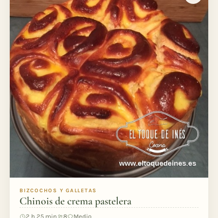
BIZCOCHOS Y GALLETAS
Chinois de crema pastelera
2 h 25 min
8
Medio