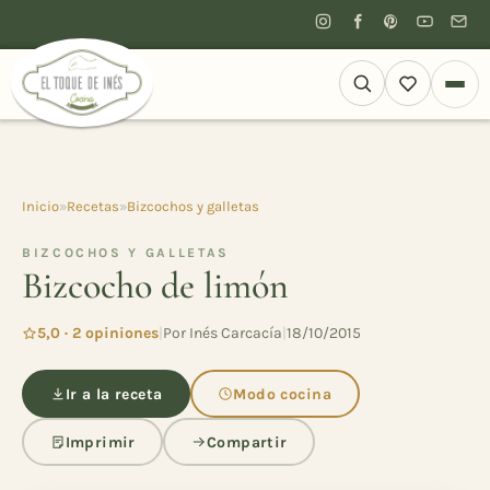
Inicio
»
Recetas
»
Bizcochos y galletas
BIZCOCHOS Y GALLETAS
Bizcocho de limón
5,0 · 2 opiniones
|
Por Inés Carcacía
|
18/10/2015
Ir a la receta
Modo cocina
Imprimir
Compartir