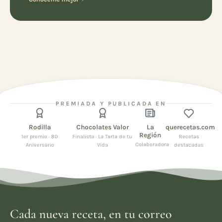
PREMIADA Y PUBLICADA EN
Rodilla
Chocolates Valor
La
querecetas.com
Región
1er premio · 80
Finalista · La Tarta de tu
Recetas
Colaboradora
Aniversario
Vida
destacadas
Cada nueva receta, en tu correo