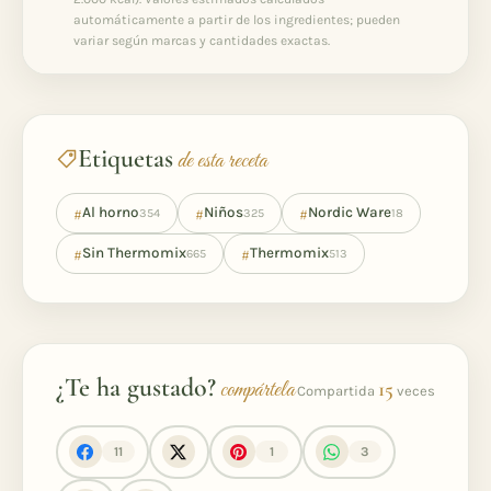
automáticamente a partir de los ingredientes; pueden
variar según marcas y cantidades exactas.
Etiquetas
de esta receta
#
#
#
Al horno
Niños
Nordic Ware
354
325
18
#
#
Sin Thermomix
Thermomix
665
513
¿Te ha gustado?
compártela
15
Compartida
veces
11
1
3