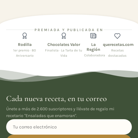
PREMIADA Y PUBLICADA EN
Rodilla
Chocolates Valor
La
querecetas.com
Región
1er premio · 80
Finalista · La Tarta de tu
Recetas
Colaboradora
Aniversario
Vida
destacadas
Cada nueva receta, en tu correo
Únete a más de 2.600 suscriptores y llévate de regalo mi
recetario "Ensaladas que enamoran".