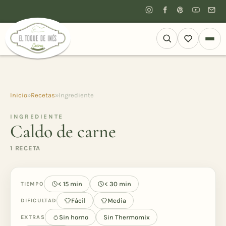
Inicio
»
Recetas
»
Ingrediente
INGREDIENTE
Caldo de carne
1 RECETA
< 15 min
< 30 min
TIEMPO
Fácil
Media
DIFICULTAD
Sin horno
Sin Thermomix
EXTRAS