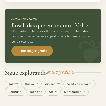
nuevo recetario
Ensaladas que enamoran · Vol. 2
35 ensaladas frescas y llenas de sabor, del día a día a
las ocasiones especiales., gratis para los suscriptores
de la newsletter.
Descargar gratis
Sigue explorando
otros ingredientes
Sal
Huevo
Azúcar
Aceite de oliva
390
312
298
267
Harina
Leche
Ajo
Mantequilla
233
197
181
179